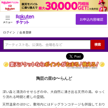
メニュー
ログイン
/
会員登録
検索
陶芸の里ゆ〜らんど
深い森と清流のせせらぎの中、大自然に湧き出る天然の湯。ゆっく
り流れる時間と癒しの空間。
天然温泉のほかに、敷地内にはドッグランコテージも併設しており