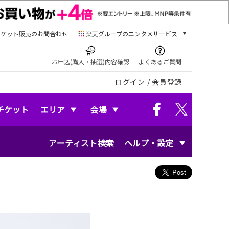
チケット販売のお問合わせ
楽天グループのエンタメサービス
チケット
楽天チケット
お申込(購入・抽選)内容確認
よくあるご質問
本/ゲーム/CD/DVD
ログイン
/
会員登録
楽天ブックス
電子書籍
楽天Kobo
チケット
エリア
会場
雑誌読み放題
楽天マガジン
アーティスト検索
ヘルプ・設定
音楽配信
楽天ミュージック
動画配信
楽天TV
動画配信ガイド
Rakuten PLAY
無料テレビ
Rチャンネル