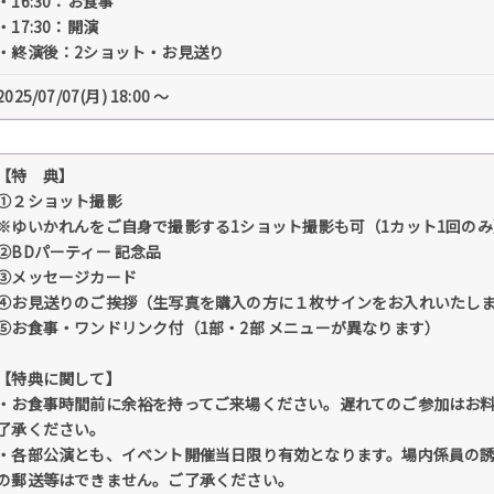
・16:30：お食事
・17:30：開演
・終演後：2ショット・お見送り
2025/07/07(月) 18:00 〜
【特 典】
①２ショット撮影
※ゆいかれんをご自身で撮影する1ショット撮影も可（1カット1回のみ
②BDパーティー 記念品
③メッセージカード
④お見送りのご挨拶（生写真を購入の方に１枚サインをお入れいたし
⑤お食事・ワンドリンク付（1部・2部 メニューが異なります）
【特典に関して】
・お食事時間前に余裕を持ってご来場ください。遅れてのご参加はお
了承ください。
・各部公演とも、イベント開催当日限り有効となります。場内係員の
の郵送等はできません。ご了承ください。