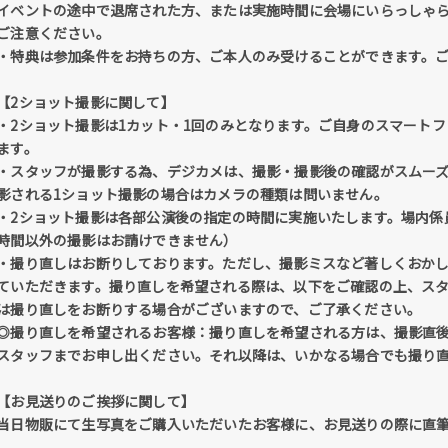
イベントの途中で退席された方、または実施時間に会場にいらっしゃ
ご注意ください。
・特典は参加条件をお持ちの方、ご本人のみ受けることができます。
【2ショット撮影に関して】
・2ショット撮影は1カット・1回のみとなります。ご自身のスマート
ます。
・スタッフが撮影する為、デジカメは、撮影・撮影後の確認がスムー
影される1ショット撮影の場合はカメラの種類は問いません。
・2ショット撮影は各部公演後の指定の時間に実施いたします。場内係
時間以外の撮影はお請けできません）
・撮り直しはお断りしております。ただし、撮影ミスなど著しくおか
ていただきます。撮り直しを希望される際は、以下をご確認の上、ス
は撮り直しをお断りする場合がございますので、ご了承ください。
◎撮り直しを希望されるお客様：撮り直しを希望される方は、撮影直後
スタッフまでお申し出ください。それ以降は、いかなる場合でも撮り
【お見送りのご挨拶に関して】
当日物販にて生写真をご購入いただいたお客様に、お見送りの際に直