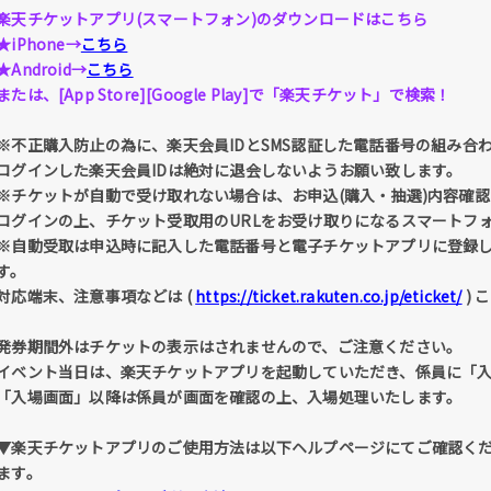
楽天チケットアプリ(スマートフォン)のダウンロードはこちら
★iPhone→
こちら
★Android→
こちら
または、[App Store][Google Play]で「楽天チケット」で検索！
※不正購入防止の為に、楽天会員IDとSMS認証した電話番号の組み合
ログインした楽天会員IDは絶対に退会しないようお願い致します。
※チケットが自動で受け取れない場合は、お申込(購入・抽選)内容確認 
ログインの上、チケット受取用のURLをお受け取りになるスマートフ
※自動受取は申込時に記入した電話番号と電子チケットアプリに登録
す。
対応端末、注意事項などは (
https://ticket.rakuten.co.jp/eticket/
) 
発券期間外はチケットの表示はされませんので、ご注意ください。
イベント当日は、楽天チケットアプリを起動していただき、係員に「
「入場画面」以降は係員が画面を確認の上、入場処理いたします。
▼楽天チケットアプリのご使用方法は以下ヘルプページにてご確認く
ます。