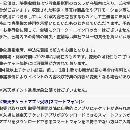
・公演は、映像収録および写真撮影用のカメラが会場内に入り、ご来
合がございます。収録された映像・写真は商品化やプロモーション等
の使用につきましては、公演内容を包含するものとして主催者に帰属
時点で肖像権の使用を承諾いただいたものとさせていただきます。予
・お手荷物に関して、会場にクローク・コインロッカーはございませ
また、会場内での荷物の紛失・盗難等は弊社では一切責任を負いかね
●全席指定席、申込先着順で前方のお席となります。
●開場・開演時間は2025年7月現在のものです。変更の可能性もござ
●チケット価格には消費税が含まれております。
●4歳以上チケット必要。但し、3歳未満でお席が必要な場合は有料と
●諸事情によりイベントの内容及び特典の内容が変更となる場合があ
※楽天ポイント進呈対象公演ではございません。
＜楽天チケットアプリ受取(スマートフォン)＞
お受け取りは引取受付期間以降に自動的にアプリにチケットが送られ
※入場には楽天チケットアプリがダウンロードできるスマートフォン
アプリをダウンロードできるスマートフォンをお持ちでない方はご入