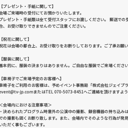
【プレゼント・手紙に関して】
会場ご来場時の受付にてお預かりいたします。
プレゼント・手紙類は全て受付スタッフにお渡しください。 郵送での
合、お受け取りできませんのでご注意ください。
【祝花に関して】
祝花は会場の都合上、お受け取りをお断りしております。ご了承お願
【服装に関して】
基本的に、服装の決まりはありません。ご自由な服装でご来場くださ
【車椅子でご来場予定のお客様へ】
車椅子をご利用のお客様は、予めイベント事務局「株式会社ジェイプ
event@tv-jp.comまたはTEL 070-5073-8451へご連絡を頂け
＜会場内における注意事項＞
・決められたプログラム時意外の公演中の撮影、録音機器の持ち込み
での撮影も固くお断り致します。また、会場内でそのような行為が発
いただく事もございます。