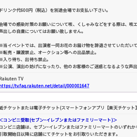
ドリンク代600円（税込）を別途会場でお支払い下さい。
会場での感染対策のお願いについて咳、くしゃみなどをする際は、咳
声出しの自粛についてはお願い致しません。
※当イベントでは、出演者一同お花のお届け物を辞退させていただい
※転売・譲渡禁止、オークション等への出品禁止。
※入り待ち、出待ち禁止。
※公演、演出の妨げになったり、他のお客様のご迷惑となるような声
Rakuten TV
https://tv.faq.rakuten.net/detail/000001647
紙チケットまたは電子チケット(スマートフォンアプリ【楽天チケット
＜コンビニ受取(セブンｰイレブンまたはファミリーマート)＞
コンビニ店舗は、セブンｰイレブンまたはファミリーマートのいずれか
引取開始日以降に店舗にてチケットをお引取りいただきます。