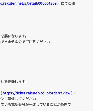
faq.rakuten.net/s/detail/000004369
）にてご確
が必要になります。
場できませんのでご注意ください。
わせで登録します。
(
https://ticket.rakuten.co.jp/orderreview
) に
ォンに送信してください。
している電話番号が一致していることが条件で