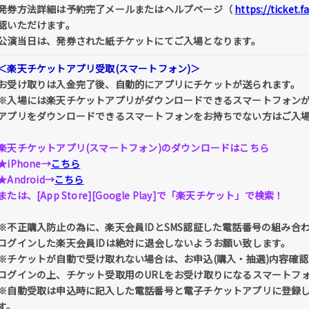
発券方法詳細は予約完了メールまたはヘルプページ（
https://ticket.
認いただけます。
公演当日は、発券された紙チケットにてご入場となります。
＜楽天チケットアプリ受取(スマートフォン)＞
お受け取りは入金完了後、自動的にアプリにチケットが送られます。
※入場には楽天チケットアプリがダウンロードできるスマートフォン
アプリをダウンロードできるスマートフォンをお持ちでない方はご入
楽天チケットアプリ(スマートフォン)のダウンロードはこちら
★iPhone→
こちら
★Android→
こちら
または、[App Store][Google Play]で「楽天チケット」で検索！
※不正購入防止の為に、楽天会員IDとSMS認証した電話番号の組み合
ログインした楽天会員IDは絶対に退会しないようお願い致します。
※チケットが自動で受け取れない場合は、お申込(購入・抽選)内容確認 
ログインの上、チケット受取用のURLをお受け取りになるスマートフ
※自動受取は申込時に記入した電話番号と電子チケットアプリに登録
す。