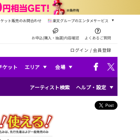
チケット販売のお問合わせ
楽天グループのエンタメサービス
チケット
楽天チケット
お申込(購入・抽選)内容確認
よくあるご質問
本/ゲーム/CD/DVD
ログイン
/
会員登録
楽天ブックス
電子書籍
楽天Kobo
チケット
エリア
会場
雑誌読み放題
楽天マガジン
アーティスト検索
ヘルプ・設定
音楽配信
楽天ミュージック
動画配信
楽天TV
動画配信ガイド
Rakuten PLAY
無料テレビ
Rチャンネル