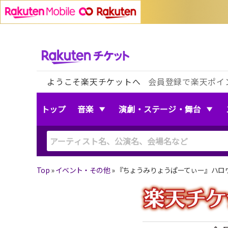
ようこそ楽天チケットへ
会員登録で楽天ポイ
トップ
音楽
演劇・ステージ・舞台
Top
»
イベント・その他
»
『ちょうみりょうぱーてぃー』ハロ