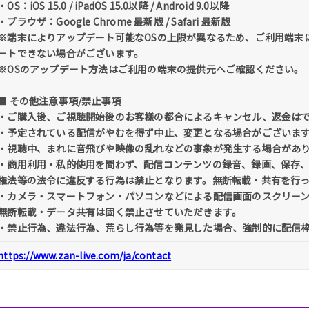
・OS：iOS 15.0 / iPadOS 15.0以降 / Android 9.0以降
・ブラウザ：Google Chrome 最新版 / Safari 最新版
※端末によりアップデート可能なOSの上限が異なるため、ご利用端末によっては iO
ートできない場合がございます。
※OSのアップデート方法はご利用の端末の提供元へご確認ください。
■ その他注意事項/禁止事項
・ご購入後、ご視聴開始後のお客様の都合によるキャンセル、返金は
・予定されている配信がやむを得ず中止、変更となる場合がございま
・視聴中、まれに音飛びや映像の乱れなどの事象が発生する場合があ
・商用利用・私的使用を問わず、配信コンテンツの録音、録画、保存
権法等の法令に違反する行為は禁止となります。無断転載・共有を行
・カメラ・スマートフォン・パソコンなどによる配信画面のスクリー
無断転載・データ共有は固く禁止させていただきます。
・禁止行為、違法行為、荒らし行為等を発見した場合、強制的に配信
https://www.zan-live.com/ja/contact