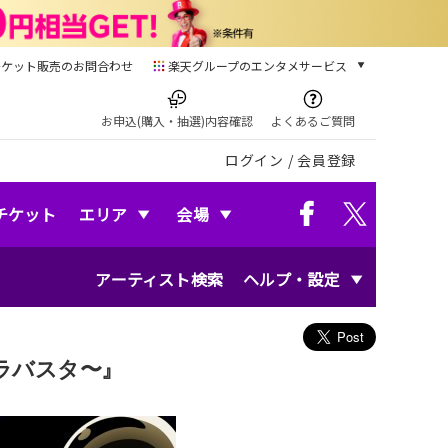
チケット販売のお問合わせ
楽天グループのエンタメサービス
チケット
楽天チケット
お申込(購入・抽選)内容確認
よくあるご質問
本/ゲーム/CD/DVD
ログイン
/
会員登録
楽天ブックス
電子書籍
楽天Kobo
チケット
エリア
会場
雑誌読み放題
楽天マガジン
アーティスト検索
ヘルプ・設定
音楽配信
楽天ミュージック
動画配信
楽天TV
アラバスタ〜』
動画配信ガイド
Rakuten PLAY
無料テレビ
Rチャンネル