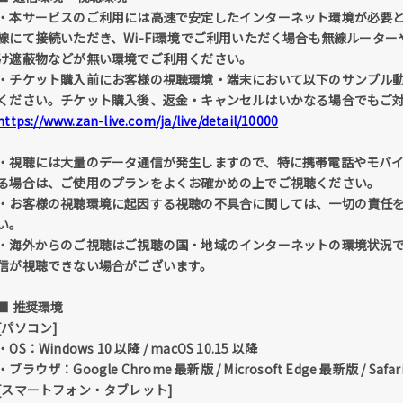
・本サービスのご利用には高速で安定したインターネット環境が必要
線にて接続いただき、Wi-Fi環境でご利用いただく場合も無線ルータ
け遮蔽物などが無い環境でご利用ください。
・チケット購入前にお客様の視聴環境・端末において以下のサンプル
ください。チケット購入後、返金・キャンセルはいかなる場合でもご
https://www.zan-live.com/ja/live/detail/10000
・視聴には大量のデータ通信が発生しますので、特に携帯電話やモバイル
る場合は、ご使用のプランをよくお確かめの上でご視聴ください。
・お客様の視聴環境に起因する視聴の不具合に関しては、一切の責任
い。
・海外からのご視聴はご視聴の国・地域のインターネットの環境状況
信が視聴できない場合がございます。
■ 推奨環境
[パソコン]
・OS：Windows 10 以降 / macOS 10.15 以降
・ブラウザ：Google Chrome 最新版 / Microsoft Edge 最新版 / Safa
[スマートフォン・タブレット]