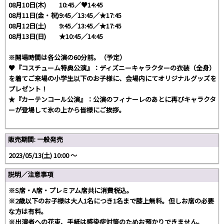
08月10日(木) 10:45／♥14:45
08月11日(金・祝)9:45／13:45／★17:45
08月12日(土) 9:45／13:45／★17:45
08月13日(日) ★10:45／14:45
※開場時間は各公演の60分前。（予定）
♥『コスチューム特典公演』：ディズニーキャラクターの衣装（全身）
を着てご来場の小学生以下のお子様に、会場内にてオリジナルグッズを
プレゼント！
★『カーテンコール公演』：公演のフィナーレのあとに再びキャラクタ
ーが登場して氷の上から皆様にご挨拶。
販売期間: 一般発売
2023/05/13(土) 10:00 〜
説明／注意事項
※S席・A席・プレミアム席共に消費税込。
※2歳以下のお子様は大人1名につき1名まで膝上無料。但しお席の必要
な方は有料。
※出演者への花束、手紙は感染症対策のためお預かりできません。