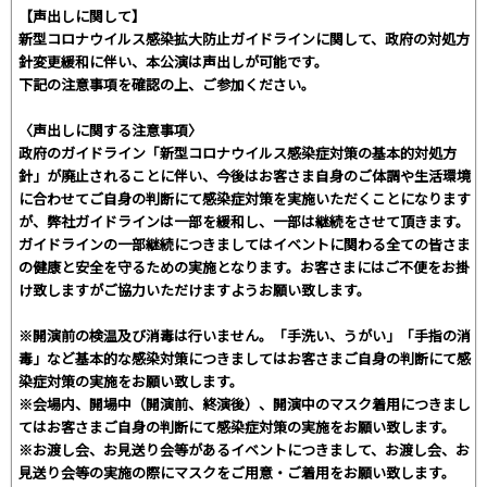
【声出しに関して】
新型コロナウイルス感染拡大防止ガイドラインに関して、政府の対処方
針変更緩和に伴い、本公演は声出しが可能です。
下記の注意事項を確認の上、ご参加ください。
〈声出しに関する注意事項〉
政府のガイドライン「新型コロナウイルス感染症対策の基本的対処方
針」が廃止されることに伴い、今後はお客さま自身のご体調や生活環境
に合わせてご自身の判断にて感染症対策を実施いただくことになります
が、弊社ガイドラインは一部を緩和し、一部は継続をさせて頂きます。
ガイドラインの一部継続につきましてはイベントに関わる全ての皆さま
の健康と安全を守るための実施となります。お客さまにはご不便をお掛
け致しますがご協力いただけますようお願い致します。
※開演前の検温及び消毒は行いません。「手洗い、うがい」「手指の消
毒」など基本的な感染対策につきましてはお客さまご自身の判断にて感
染症対策の実施をお願い致します。
※会場内、開場中（開演前、終演後）、開演中のマスク着用につきまし
てはお客さまご自身の判断にて感染症対策の実施をお願い致します。
※お渡し会、お見送り会等があるイベントにつきまして、お渡し会、お
見送り会等の実施の際にマスクをご用意・ご着用をお願い致します。