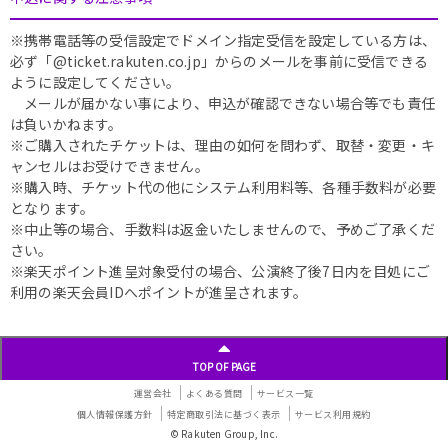
※携帯電話等の受信設定でドメイン指定受信を設定している方は、
必ず「@ticket.rakuten.co.jp」からのメールを事前に受信できる
ように設定してください。
メールが届かない事により、申込が確認できない場合等でも責任
は負いかねます。
※ご購入されたチケットは、理由の如何を問わず、取替・変更・キ
ャンセルはお受けできません。
※購入時、チケット代の他にシステム利用料等、各種手数料が必要
となります。
※中止等の場合、手数料は返金いたしませんので、予めご了承くだ
さい。
※楽天ポイント進呈対象受付の場合、公演終了後7日内を目処にご
利用の楽天会員IDへポイントが進呈されます。
TOP OF PAGE
運営会社
よくある質問
サービス一覧
個人情報保護方針
特定商取引法に基づく表示
サービス利用規約
© Rakuten Group, Inc.