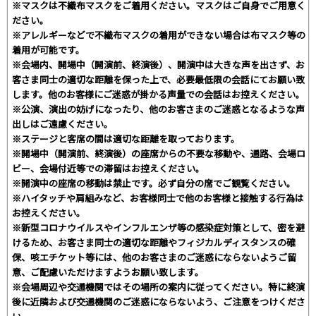
※マスクは不織布マスクをご着用ください。マスクはご自身でご用意く
ださい。
※アレルギーなどで不織布マスクの着用ができない場合は布マスク等の
着用が可能です。
※会場内、開場中（開演前、終演後）、開演中は大きな声を出さず、お
客さま同士の適切な距離を保った上で、必要最低限の会話にてお願い致
します。他のお客様にご迷惑が掛かる声量での会話はお控えください。
※公演、演出の妨げになったり、他のお客さまのご迷惑となるような声
出しはご遠慮ください。
※ステージと客席の間は適切な距離を取っております。
※開場中（開演前、終演後）の座席からの不要な移動や、通路、会場ロ
ビー、会場付近等での滞留はお控えください。
※開演中の座席の移動は禁止です。必ず自分の席でご観覧ください。
※ハイタッチや肩組みなど、お客様同士で他のお客様と接触する行為は
お控えください。
※新型コロナウイルスやインフルエンザ等の感染症対策として、密を避
けるため、お客さま同士の適切な距離やフィジカルディスタンスの確
保、咳エチケット等には、他のお客さまのご迷惑にならないようご留
意、ご配慮いただけますようお願い致します。
※会場周辺や交通機関ではその場所の案内に従ってください。特に終演
後に近隣および交通機関のご迷惑にならないよう、ご注意をつけくださ