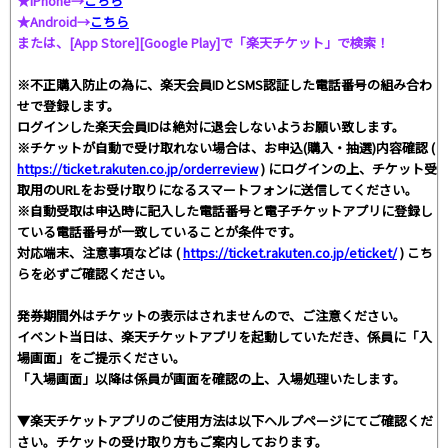
★iPhone→
こちら
★Android→
こちら
または、[App Store][Google Play]で「楽天チケット」で検索！
※不正購入防止の為に、楽天会員IDとSMS認証した電話番号の組み合わ
せで登録します。
ログインした楽天会員IDは絶対に退会しないようお願い致します。
※チケットが自動で受け取れない場合は、お申込(購入・抽選)内容確認 (
https://ticket.rakuten.co.jp/orderreview
) にログインの上、チケット受
取用のURLをお受け取りになるスマートフォンに送信してください。
※自動受取は申込時に記入した電話番号と電子チケットアプリに登録し
ている電話番号が一致していることが条件です。
対応端末、注意事項などは (
https://ticket.rakuten.co.jp/eticket/
) こち
らを必ずご確認ください。
発券期間外はチケットの表示はされませんので、ご注意ください。
イベント当日は、楽天チケットアプリを起動していただき、係員に「入
場画面」をご提示ください。
「入場画面」以降は係員が画面を確認の上、入場処理いたします。
▼楽天チケットアプリのご使用方法は以下ヘルプページにてご確認くだ
さい。チケットの受け取り方もご案内しております。