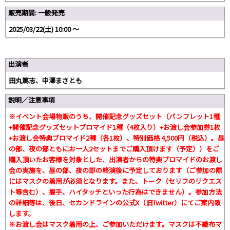
販売期間: 一般発売
2025/03/22(土) 10:00 〜
出演者
田丸篤志、中澤まさとも
説明／注意事項
※イベント会場物販のうち、開催記念グッズセット（パンフレット1種
+開催記念グッズセットブロマイド1種（4枚入り）+お渡し会参加券1枚
+お渡し会特典ブロマイド2種（各1枚）、特別価格 4,500円（税込）。昼
の部、夜の部ともにお一人2セットまでご購入頂けます（予定））をご
購入頂いたお客様を対象とした、出演者からの特典ブロマイドのお渡し
会の実施を、昼の部、夜の部の終演後に予定しております（ご参加の際
にはマスクの着用が必須となります。また、トーク（セリフのリクエス
ト等含む）、握手、ハイタッチといった行為はできません）。参加方法
の詳細等は、後日、セカンドラインの公式X（旧Twitter）にてご案内致
します。
※お渡し会はマスク着用の上、ご参加いただけます。マスクは不織布マ