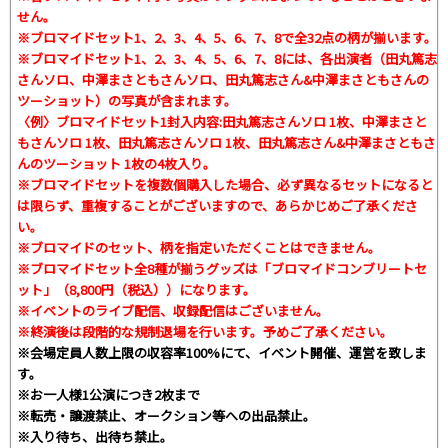
せん。
※ブロマイドセット1、2、3、4、5、6、7、8で全32点の柄が揃います。
※ブロマイドセット1、2、3、4、5、6、7、8には、各出演者（田丸篤志
さんソロ、中澤まさともさんソロ、田丸篤志さん&中澤まさともさんの
ツーショット）の写真が含まれます。
〈例〉ブロマイドセット1封入内容:田丸篤志さんソロ 1枚、中澤まさと
もさんソロ 1枚、田丸篤志さんソロ 1枚、田丸篤志さん&中澤まさともさ
んのツーショット 1枚の4枚入り。
※ブロマイドセットを複数個購入した場合、必ず異なるセットになると
は限らず、重複することがございますので、あらかじめご了承くださ
い。
※ブロマイドのセット、柄を指定いただくことはできません。
※ブロマイドセット全8種が揃うグッズは「ブロマイドコンブリートセ
ット」（8,800円（税込））になります。
※イベントのライブ配信、収録配信はございません。
※終演後は段階的な規制退場を行います。予めご了承ください。
※会場定員人数上限の収容率100%にて、イベント開催、運営を致しま
す。
※お一人様1公演につき2枚まで
※転売・譲渡禁止、オークション等への出品禁止。
※入り待ち、出待ち禁止。