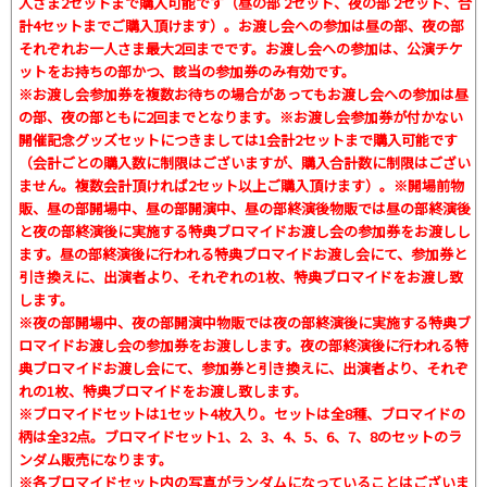
人さま2セットまで購入可能です（昼の部 2セット、夜の部 2セット、合
計4セットまでご購入頂けます）。お渡し会への参加は昼の部、夜の部
それぞれお一人さま最大2回までです。お渡し会への参加は、公演チケ
ットをお持ちの部かつ、該当の参加券のみ有効です。
※お渡し会参加券を複数お待ちの場合があってもお渡し会への参加は昼
の部、夜の部ともに2回までとなります。※お渡し会参加券が付かない
開催記念グッズセットにつきましては1会計2セットまで購入可能です
（会計ごとの購入数に制限はございますが、購入合計数に制限はござい
ません。複数会計頂ければ2セット以上ご購入頂けます）。※開場前物
販、昼の部開場中、昼の部開演中、昼の部終演後物販では昼の部終演後
と夜の部終演後に実施する特典ブロマイドお渡し会の参加券をお渡しし
ます。昼の部終演後に行われる特典ブロマイドお渡し会にて、参加券と
引き換えに、出演者より、それぞれの1枚、特典ブロマイドをお渡し致
します。
※夜の部開場中、夜の部開演中物販では夜の部終演後に実施する特典ブ
ロマイドお渡し会の参加券をお渡しします。夜の部終演後に行われる特
典ブロマイドお渡し会にて、参加券と引き換えに、出演者より、それぞ
れの1枚、特典ブロマイドをお渡し致します。
※ブロマイドセットは1セット4枚入り。セットは全8種、ブロマイドの
柄は全32点。ブロマイドセット1、2、3、4、5、6、7、8のセットのラ
ンダム販売になります。
※各ブロマイドセット内の写真がランダムになっていることはございま