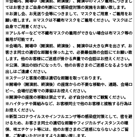
※会場内、開場中（開演前、終演後）、開演中のマスク着用につきまし
てはお客さまご自身の判断にて感染症対策の実施をお願い致します。
※お渡し会、お見送り会等につきまして、マスクをご用意・ご着用をお
願い致します。※マスクは不織布マスクをご着用ください。マスクはご
自身でご用意ください。
※アレルギーなどで不織布マスクの着用ができない場合は布マスク等の
着用が可能です。
※会場内、開場中（開演前、終演後）、開演中は大きな声を出さず、お
客さま同士の適切な距離を保った上で、必要最低限の会話にてお願い致
します。他のお客様にご迷惑が掛かる声量での会話はお控えください。
※公演、演出の妨げになったり、他のお客さまのご迷惑となるような声
出しはご遠慮ください。
※ステージと客席の間は適切な距離を取っております。
※開場中（開演前、終演後）の座席からの不要な移動や、通路、会場ロ
ビー、会場付近等での滞留はお控えください。
※開演中の座席の移動は禁止です。必ず自分の席でご観覧ください。
※ハイタッチや肩組みなど、お客様同士で他のお客様と接触する行為は
お控えください。
※新型コロナウイルスやインフルエンザ等の感染症対策として、密を避
けるため、お客さま同士の適切な距離やフィジカルディスタンスの確
保、咳エチケット等には、他のお客さまのご迷惑にならないようご留
意、ご配慮いただけますようお願い致します。