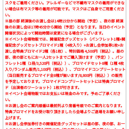
スクをご着用ください。アレルギーなどで不織布マスクの着用ができな
い場合は布マスク等の着用が可能です。マスクはご自身でご用意くださ
い。
※昼の部 終演後のお渡し会は14時15分から開始（予定）、夜の部 終演
後のお渡し会は17時45分から開始（予定）となります。当日のイベント
開催状況によって開始時間は変更になる場合がございます。
※イベント会場物販では、開催記念グッズセット（パンフレット1種+開
催記念グッズセットブロマイド1種（4枚入り）+お渡し会参加券1枚+お
渡し会特典ブロマイド2種（各1枚）、特別価格 4,500円（税込）。昼の
部、夜の部ともにお一人2セットまでご購入頂けます（予定））、パン
フレット1種（1冊/3,520円（税込））、ブロマイドセット8種（1種 4枚
入り/ランダム販売/1,100円（税込））、ブロマイドコンプリートセット
（当日販売するブロマイド全8種が揃います/8,800円（税込））の販売
を予定しております。ブロマイドコンプリートセットには特典ブロマイ
ド（出演者のツーショット）1枚が付きます。
※イベント会場物販ではお支払いは現金のみです。予めご了承くださ
い。
※お渡し会のご案内順番は最前列より席番号順でのご案内となります。
特典ブロマイドをお受け取り頂きましたら会場よりご退場をお願い申し
上げます。
※お渡し会参加券付きの開催記念グッズセットは昼の部、夜の部、お一