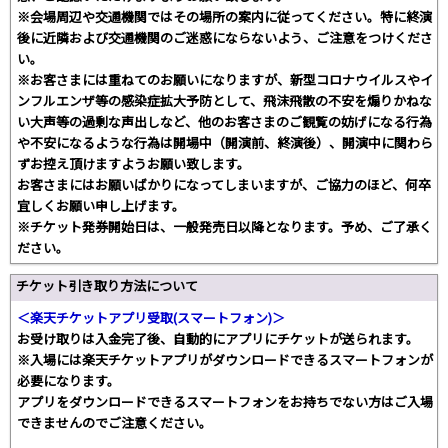
※会場周辺や交通機関ではその場所の案内に従ってください。特に終演
後に近隣および交通機関のご迷惑にならないよう、ご注意をつけくださ
い。
※お客さまには重ねてのお願いになりますが、新型コロナウイルスやイ
ンフルエンザ等の感染症拡大予防として、飛沫飛散の不安を煽りかねな
い大声等の過剰な声出しなど、他のお客さまのご観覧の妨げになる行為
や不安になるような行為は開場中（開演前、終演後）、開演中に関わら
ずお控え頂けますようお願い致します。
お客さまにはお願いばかりになってしまいますが、ご協力のほど、何卒
宜しくお願い申し上げます。
※チケット発券開始日は、一般発売日以降となります。予め、ご了承く
ださい。
チケット引き取り方法について
＜楽天チケットアプリ受取(スマートフォン)＞
お受け取りは入金完了後、自動的にアプリにチケットが送られます。
※入場には楽天チケットアプリがダウンロードできるスマートフォンが
必要になります。
アプリをダウンロードできるスマートフォンをお持ちでない方はご入場
できませんのでご注意ください。