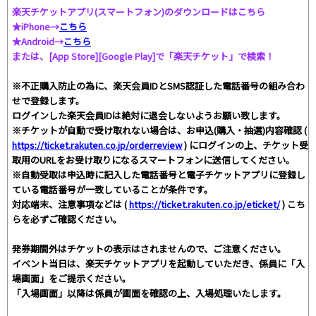
楽天チケットアプリ(スマートフォン)のダウンロードはこちら
★iPhone→
こちら
★Android→
こちら
または、[App Store][Google Play]で「楽天チケット」で検索！
※不正購入防止の為に、楽天会員IDとSMS認証した電話番号の組み合わ
せで登録します。
ログインした楽天会員IDは絶対に退会しないようお願い致します。
※チケットが自動で受け取れない場合は、お申込(購入・抽選)内容確認 (
https://ticket.rakuten.co.jp/orderreview
) にログインの上、チケット受
取用のURLをお受け取りになるスマートフォンに送信してください。
※自動受取は申込時に記入した電話番号と電子チケットアプリに登録し
ている電話番号が一致していることが条件です。
対応端末、注意事項などは (
https://ticket.rakuten.co.jp/eticket/
) こち
らを必ずご確認ください。
発券期間外はチケットの表示はされませんので、ご注意ください。
イベント当日は、楽天チケットアプリを起動していただき、係員に「入
場画面」をご提示ください。
「入場画面」以降は係員が画面を確認の上、入場処理いたします。