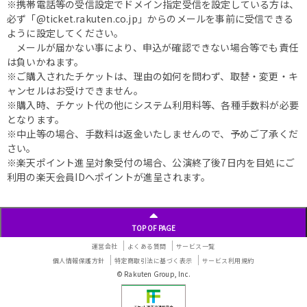
※携帯電話等の受信設定でドメイン指定受信を設定している方は、
必ず「@ticket.rakuten.co.jp」からのメールを事前に受信できる
ように設定してください。
メールが届かない事により、申込が確認できない場合等でも責任
は負いかねます。
※ご購入されたチケットは、理由の如何を問わず、取替・変更・キ
ャンセルはお受けできません。
※購入時、チケット代の他にシステム利用料等、各種手数料が必要
となります。
※中止等の場合、手数料は返金いたしませんので、予めご了承くだ
さい。
※楽天ポイント進呈対象受付の場合、公演終了後7日内を目処にご
利用の楽天会員IDへポイントが進呈されます。
TOP OF PAGE
運営会社
よくある質問
サービス一覧
個人情報保護方針
特定商取引法に基づく表示
サービス利用規約
© Rakuten Group, Inc.