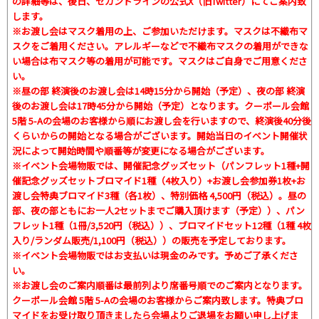
の詳細等は、後日、セカンドラインの公式X（旧Twitter）にてご案内致
します。
※お渡し会はマスク着用の上、ご参加いただけます。マスクは不織布マ
スクをご着用ください。アレルギーなどで不織布マスクの着用ができな
い場合は布マスク等の着用が可能です。マスクはご自身でご用意くださ
い。
※昼の部 終演後のお渡し会は14時15分から開始（予定）、夜の部 終演
後のお渡し会は17時45分から開始（予定）となります。クーポール会館
5階 5-Aの会場のお客様から順にお渡し会を行いますので、終演後40分後
くらいからの開始となる場合がございます。開始当日のイベント開催状
況によって開始時間や順番等が変更になる場合がございます。
※イベント会場物販では、開催記念グッズセット（パンフレット1種+開
催記念グッズセットブロマイド1種（4枚入り）+お渡し会参加券1枚+お
渡し会特典ブロマイド3種（各1枚）、特別価格 4,500円（税込）。昼の
部、夜の部ともにお一人2セットまでご購入頂けます（予定））、パン
フレット1種（1冊/3,520円（税込））、ブロマイドセット12種（1種 4枚
入り/ランダム販売/1,100円（税込））の販売を予定しております。
※イベント会場物販ではお支払いは現金のみです。予めご了承くださ
い。
※お渡し会のご案内順番は最前列より席番号順でのご案内となります。
クーポール会館 5階 5-Aの会場のお客様からご案内致します。特典ブロ
マイドをお受け取り頂きましたら会場よりご退場をお願い申し上げま