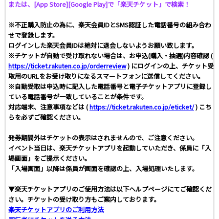
または、[App Store][Google Play]で「楽天チケット」で検索！
※不正購入防止の為に、楽天会員IDとSMS認証した電話番号の組み合わ
せで登録します。
ログインした楽天会員IDは絶対に退会しないようお願い致します。
※チケットが自動で受け取れない場合は、お申込(購入・抽選)内容確認 (
https://ticket.rakuten.co.jp/orderreview
) にログインの上、チケット受
取用のURLをお受け取りになるスマートフォンに送信してください。
※自動受取は申込時に記入した電話番号と電子チケットアプリに登録し
ている電話番号が一致していることが条件です。
対応端末、注意事項などは (
https://ticket.rakuten.co.jp/eticket/
) こち
らを必ずご確認ください。
発券期間外はチケットの表示はされませんので、ご注意ください。
イベント当日は、楽天チケットアプリを起動していただき、係員に「入
場画面」をご提示ください。
「入場画面」以降は係員が画面を確認の上、入場処理いたします。
▼楽天チケットアプリのご使用方法は以下ヘルプページにてご確認くだ
さい。チケットの受け取り方もご案内しております。
楽天チケットアプリのご利用方法