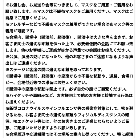
※お渡し会、お見送り会等につきまして、マスクをご用意・ご着用をお
願い致します。※マスクは不織布マスクをご着用ください。マスクはご
自身でご用意ください。
※アレルギーなどで不織布マスクの着用ができない場合は布マスク等の
着用が可能です。
※会場内、開場中（開演前、終演後）、開演中は大きな声を出さず、お
客さま同士の適切な距離を保った上で、必要最低限の会話にてお願い致
します。他のお客様にご迷惑が掛かる声量での会話はお控えください。
※公演、演出の妨げになったり、他のお客さまのご迷惑となるような声
出しはご遠慮ください。
※ステージと客席の間は適切な距離を取っております。
※開場中（開演前、終演後）の座席からの不要な移動や、通路、会場ロ
ビー、会場付近等での滞留はお控えください。
※開演中の座席の移動は禁止です。必ず自分の席でご観覧ください。
※ハイタッチや肩組みなど、お客様同士で他のお客様と接触する行為は
お控えください。
※新型コロナウイルスやインフルエンザ等の感染症対策として、密を避
けるため、お客さま同士の適切な距離やフィジカルディスタンスの確
保、咳エチケット等には、他のお客さまのご迷惑にならないようご留
意、ご配慮いただけますようお願い致します。
※会場周辺や交通機関ではその場所の案内に従ってください。特に終演