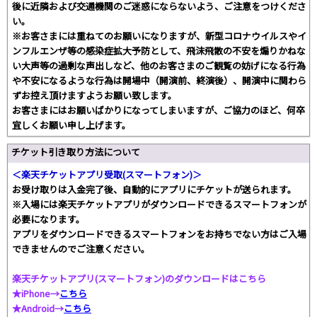
後に近隣および交通機関のご迷惑にならないよう、ご注意をつけくださ
い。
※お客さまには重ねてのお願いになりますが、新型コロナウイルスやイ
ンフルエンザ等の感染症拡大予防として、飛沫飛散の不安を煽りかねな
い大声等の過剰な声出しなど、他のお客さまのご観覧の妨げになる行為
や不安になるような行為は開場中（開演前、終演後）、開演中に関わら
ずお控え頂けますようお願い致します。
お客さまにはお願いばかりになってしまいますが、ご協力のほど、何卒
宜しくお願い申し上げます。
チケット引き取り方法について
＜楽天チケットアプリ受取(スマートフォン)＞
お受け取りは入金完了後、自動的にアプリにチケットが送られます。
※入場には楽天チケットアプリがダウンロードできるスマートフォンが
必要になります。
アプリをダウンロードできるスマートフォンをお持ちでない方はご入場
できませんのでご注意ください。
楽天チケットアプリ(スマートフォン)のダウンロードはこちら
★iPhone→
こちら
★Android→
こちら