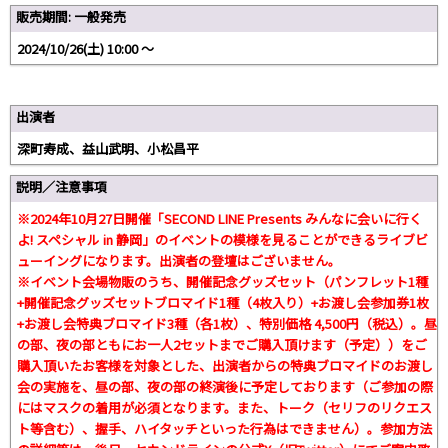
販売期間: 一般発売
2024/10/26(土) 10:00 〜
出演者
深町寿成、益山武明、小松昌平
説明／注意事項
※2024年10月27日開催「SECOND LINE Presents みんなに会いに行く
よ! スペシャル in 静岡」のイベントの模様を見ることができるライブビ
ューイングになります。出演者の登壇はございません。
※イベント会場物販のうち、開催記念グッズセット（パンフレット1種
+開催記念グッズセットブロマイド1種（4枚入り）+お渡し会参加券1枚
+お渡し会特典ブロマイド3種（各1枚）、特別価格 4,500円（税込）。昼
の部、夜の部ともにお一人2セットまでご購入頂けます（予定））をご
購入頂いたお客様を対象とした、出演者からの特典ブロマイドのお渡し
会の実施を、昼の部、夜の部の終演後に予定しております（ご参加の際
にはマスクの着用が必須となります。また、トーク（セリフのリクエス
ト等含む）、握手、ハイタッチといった行為はできません）。参加方法