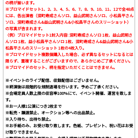
の柄が揃います。
※ブロマイドセット1、2、3、4、5、6、7、8、9、10、11、12で全48点
には、各出演者（深町寿成さんソロ、益山武明さんソロ、小松昌平さん
ソロ、深町寿成さん&益山武明さん&小松昌平さんのスリーショット）
の写真が含まれます。
〈例〉ブロマイドセット1封入内容: 深町寿成さんソロ 1枚、益山武明さ
んソロ 1枚、益小松昌平さんソロ 1枚、深町寿成さん&益山武明さん&小
松昌平さんのスリーショット 1枚の4枚入り。
※ブロマイドセット複数個購入した場合、必ず異なるセットになるとは
限らず、重複することがございますので、あらかじめご了承ください。
※ブロマイドのセット、柄を指定いただくことはできません。
※イベントのライブ配信、収録配信はございません。
※終演後は段階的な規制退場を行います。予めご了承ください。
※会場定員人数上限の収容率100%にて、イベント開催、運営を致しま
す。
※お一人様1公演につき2枚まで
※転売・譲渡禁止、オークション等への出品禁止。
※入り待ち、出待ち禁止。
※お手紙のみ、お受け取り致します。色紙、プレゼント、祝い花はお受
け取りできません。