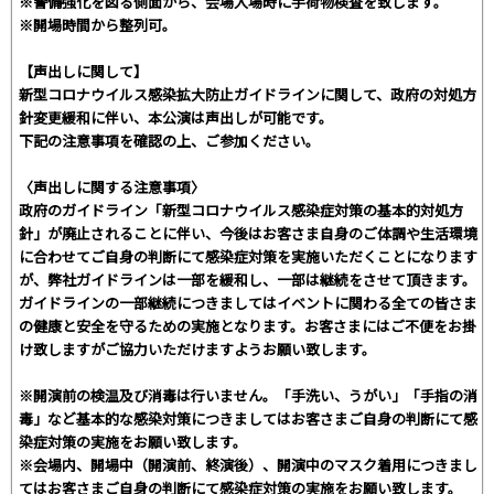
※警備強化を図る側面から、会場入場時に手荷物検査を致します。
※開場時間から整列可。
【声出しに関して】
新型コロナウイルス感染拡大防止ガイドラインに関して、政府の対処方
針変更緩和に伴い、本公演は声出しが可能です。
下記の注意事項を確認の上、ご参加ください。
〈声出しに関する注意事項〉
政府のガイドライン「新型コロナウイルス感染症対策の基本的対処方
針」が廃止されることに伴い、今後はお客さま自身のご体調や生活環境
に合わせてご自身の判断にて感染症対策を実施いただくことになります
が、弊社ガイドラインは一部を緩和し、一部は継続をさせて頂きます。
ガイドラインの一部継続につきましてはイベントに関わる全ての皆さま
の健康と安全を守るための実施となります。お客さまにはご不便をお掛
け致しますがご協力いただけますようお願い致します。
※開演前の検温及び消毒は行いません。「手洗い、うがい」「手指の消
毒」など基本的な感染対策につきましてはお客さまご自身の判断にて感
染症対策の実施をお願い致します。
※会場内、開場中（開演前、終演後）、開演中のマスク着用につきまし
てはお客さまご自身の判断にて感染症対策の実施をお願い致します。