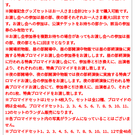
す。
※開催記念グッズセットはお一人さま1会計2セットまで購入可能です。
お渡し会への参加は昼の部、夜の部それぞれお一人さま最大1回までで
す。お渡し会への参加は、公演チケットをお持ちの部かつ、該当の参加
券のみ有効です。
※お渡し会参加券を複数お待ちの場合があってもお渡し会への参加は昼
の部、夜の部ともに1回までとなります。
※開場前物販、昼の部開場中、昼の部開演中物販では昼の部終演後に実
施する特典ブロマイドお渡し会の参加券をお渡しします。昼の部終演後
に行われる特典ブロマイドお渡し会にて、参加券と引き換えに、出演者
より、それぞれの1枚、特典ブロマイドをお渡し致します。
※夜の部開場中、夜の部開演中物販では夜の部終演後に実施する特典ブ
ロマイドお渡し会の参加券をお渡しします。夜の部終演後に行われる特
典ブロマイドお渡し会にて、参加券と引き換えに、出演者より、それぞ
れの1枚、特典ブロマイドをお渡し致します。
※ブロマイドセットは1セット4枚入り。セットは全12種、ブロマイドの
柄は全48点。ブロマイドセット1、2、3、4、5、6、7、8、9、10、11、
12のセットのランダム販売になります。
※各ブロマイドセット内の写真がランダムになっていることはございま
せん。
※ブロマイドセット1、2、3、4、5、6、7、8、9、10、11、12で全48点