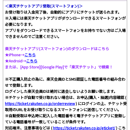
＜楽天チケットアプリ受取(スマートフォン)＞
お受け取りは入金完了後、自動的にアプリにチケットが送られます。
※入場には楽天チケットアプリがダウンロードできるスマートフォンが
必要になります。
アプリをダウンロードできるスマートフォンをお持ちでない方はご入場
できませんのでご注意ください。
楽天チケットアプリ(スマートフォン)のダウンロードはこちら
★iPhone→
こちら
★Android→
こちら
または、[App Store][Google Play]で「楽天チケット」で検索！
※不正購入防止の為に、楽天会員IDとSMS認証した電話番号の組み合わ
せで登録します。
ログインした楽天会員IDは絶対に退会しないようお願い致します。
※チケットが自動で受け取れない場合は、お申込(購入・抽選)内容確認 (
https://ticket.rakuten.co.jp/orderreview
) にログインの上、チケット受
取用のURLをお受け取りになるスマートフォンに送信してください。
※自動受取は申込時に記入した電話番号と電子チケットアプリに登録し
ている電話番号が一致していることが条件です。
対応端末、注意事項などは (
https://ticket.rakuten.co.jp/eticket/
) こち