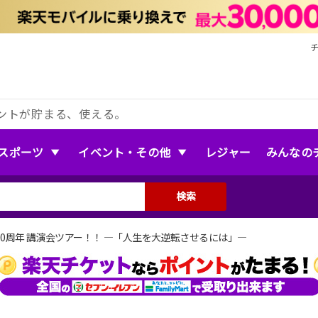
ントが貯まる、使える。
スポーツ
イベント・その他
レジャー
みんなの
検索
0周年 講演会ツアー！！ ―「人生を大逆転させるには」―