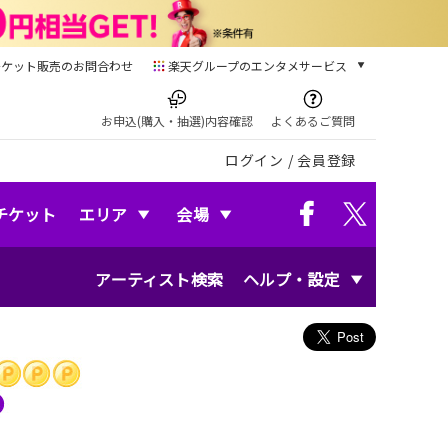
チケット販売のお問合わせ
楽天グループのエンタメサービス
チケット
楽天チケット
お申込(購入・抽選)内容確認
よくあるご質問
本/ゲーム/CD/DVD
ログイン
/
会員登録
楽天ブックス
電子書籍
楽天Kobo
チケット
エリア
会場
雑誌読み放題
楽天マガジン
アーティスト検索
ヘルプ・設定
音楽配信
楽天ミュージック
動画配信
楽天TV
動画配信ガイド
Rakuten PLAY
無料テレビ
Rチャンネル