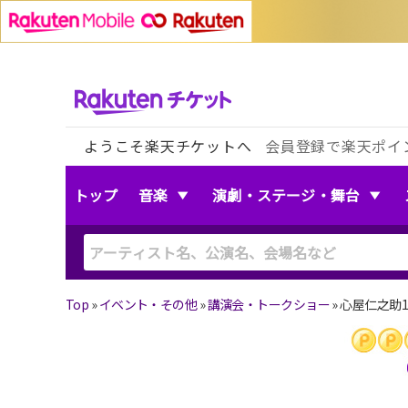
ようこそ楽天チケットへ
会員登録で楽天ポイ
トップ
音楽
演劇・ステージ・舞台
Top
»
イベント・その他
»
講演会・トークショー
»
心屋仁之助1