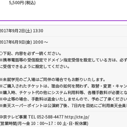
5,500円 (税込)
2017年9月2日(土) 13:30
2017年6月9日(金) 10:00 〜
◇下記、内容を必ず一読ください。
※携帯電話等の受信設定でドメイン指定受信を設定している方は、必ず「@tick
に受信できるように設定してください。
※未就学児のご入場はご同伴の場合でもお断りいたします。
※ご購入されたチケットは、理由の如何を問わず、取替・変更・キャ
※購入時、チケット代の他にシステム利用料等、各種手数料が必要と
※中止等の場合、手数料は返金いたしませんので、予めご了承くださ
※楽天スーパーポイントは公演終了後、7日内を目処にご利用楽天会員
中京テレビ事業 TEL 052-588-4477 http://cte.jp/
(営業時間/月～金 10：00～17：00 土･日･祝休業)