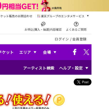
チケット販売のお問合わせ
楽天グループのエンタメサービス
チケット
楽天チケット
お申込(購入・抽選)内容確認
よくあるご質問
本/ゲーム/CD/DVD
ログイン
/
会員登録
楽天ブックス
電子書籍
楽天Kobo
チケット
エリア
会場
雑誌読み放題
楽天マガジン
アーティスト検索
ヘルプ・設定
音楽配信
楽天ミュージック
動画配信
楽天TV
動画配信ガイド
Rakuten PLAY
無料テレビ
Rチャンネル