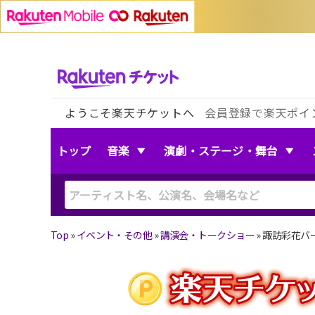
ようこそ楽天チケットへ
会員登録で楽天ポイ
トップ
音楽
演劇・ステージ・舞台
Top
»
イベント・その他
»
講演会・トークショー
»
諏訪彩花バ