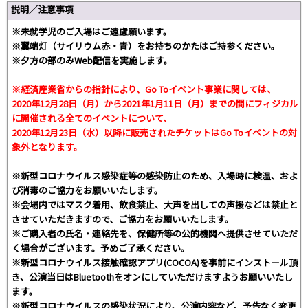
説明／注意事項
※未就学児のご入場はご遠慮願います。
※翼端灯（サイリウム赤・青）をお持ちのかたはご持参ください。
※夕方の部のみWeb配信を実施します。
※経済産業省からの指針により、Go Toイベント事業に関しては、
2020年12月28日（月）から2021年1月11日（月）までの間にフィジカル
に開催される全てのイベントについて、
2020年12月23日（水）以降に販売されたチケットはGo Toイベントの対
象外となります。
※新型コロナウイルス感染症等の感染防止のため、入場時に検温、およ
び消毒のご協力をお願いいたします。
※会場内ではマスク着用、飲食禁止、大声を出しての声援などは禁止と
させていただきますので、ご協力をお願いいたします。
※ご購入者の氏名・連絡先を、保健所等の公的機関へ提供させていただ
く場合がございます。予めご了承ください。
※新型コロナウイルス接触確認アプリ(COCOA)を事前にインストール頂
き、公演当日はBluetoothをオンにしていただけますようお願いいたし
ます。
※新型コロナウイルスの感染状況により、公演内容など、予告なく変更