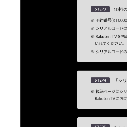
10桁
STEP3
予約番号(RT00
シリアルコードの
Rakuten T
いれてください。
シリアルコードの
「シリ
STEP4
視聴ページにシリ
RakutenTV