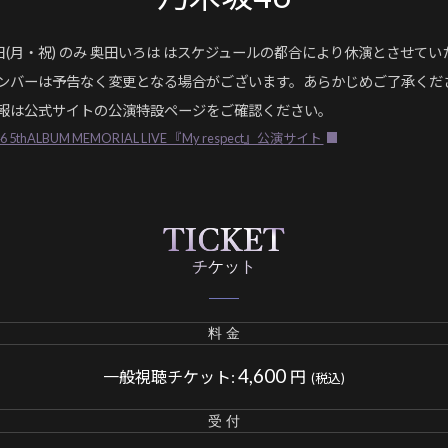
3⽇(⽉・祝) のみ 奥⽥いろは はスケジュールの都合により休演とさせて
ンバーは予告なく変更となる場合がございます。あらかじめご了承くだ
報は公式サイトの公演特設ページをご確認ください。
 5thALBUM MEMORIAL LIVE 『My respect』公演サイト
TICKET
チケット
料金
4,600
⼀般視聴チケット:
円
(税込)
受付