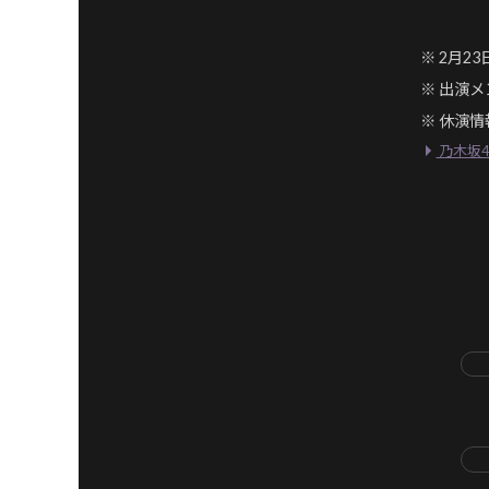
2⽉2
出演メ
休演情
乃⽊坂46