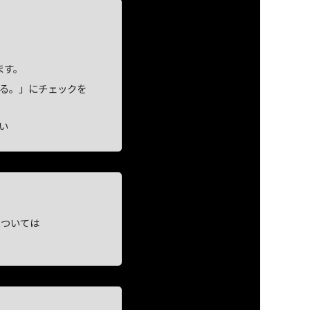
ます。
用する。」にチェックを
い
については