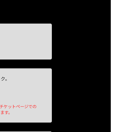
ック。
チケットページでの
します。