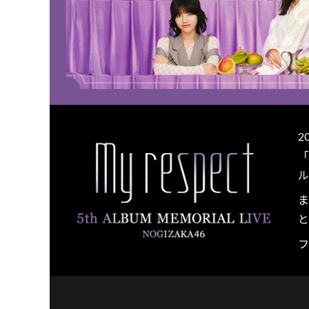
2
「
ル
ま
と
フ