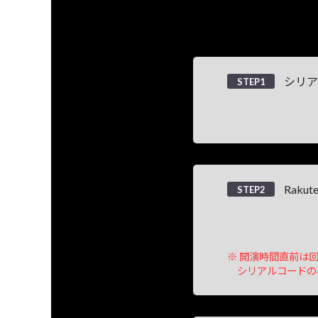
シリア
STEP1
Rak
STEP2
開演時間直前は回
シリアルコードの