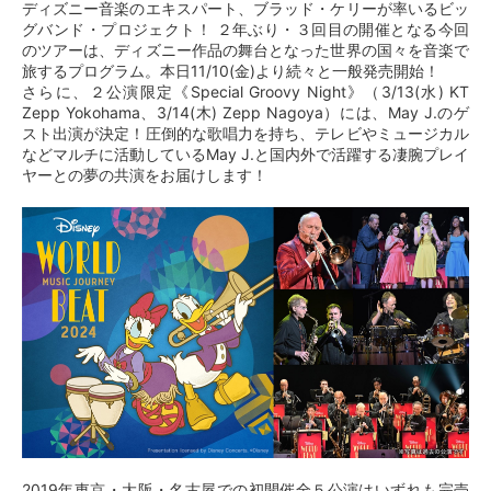
ディズニー音楽のエキスパート、ブラッド・ケリーが率いるビッ
グバンド・プロジェクト！ ２年ぶり・３回目の開催となる今回
のツアーは、ディズニー作品の舞台となった世界の国々を音楽で
旅するプログラム。本日11/10(金)より続々と一般発売開始！
さらに、２公演限定《Special Groovy Night》（3/13(水) KT
Zepp Yokohama、3/14(木) Zepp Nagoya）には、May J.のゲ
スト出演が決定！圧倒的な歌唱力を持ち、テレビやミュージカル
などマルチに活動しているMay J.と国内外で活躍する凄腕プレイ
ヤーとの夢の共演をお届けします！
2019年東京・大阪・名古屋での初開催全５公演はいずれも完売