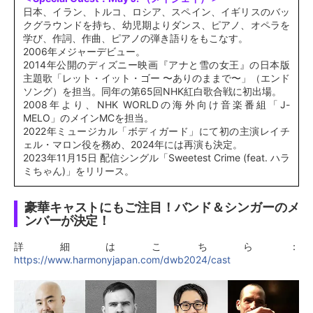
日本、イラン、トルコ、ロシア、スペイン、イギリスのバッ
クグラウンドを持ち、幼児期よりダンス、ピアノ、オペラを
学び、作詞、作曲、ピアノの弾き語りをもこなす。
2006年メジャーデビュー。
2014年公開のディズニー映画『アナと雪の女王』の日本版
主題歌「レット・イット・ゴー 〜ありのままで〜」（エンド
ソング）を担当。同年の第65回NHK紅白歌合戦に初出場。
2008年より、NHK WORLDの海外向け音楽番組「J-
MELO」のメインMCを担当。
2022年ミュージカル「ボディガード」にて初の主演レイチ
ェル・マロン役を務め、2024年には再演も決定。
2023年11月15日 配信シングル「Sweetest Crime (feat. ハラ
ミちゃん)」をリリース。
豪華キャストにもご注目！バンド＆シンガーのメ
ンバーが決定！
詳細はこちら：
https://www.harmonyjapan.com/dwb2024/cast