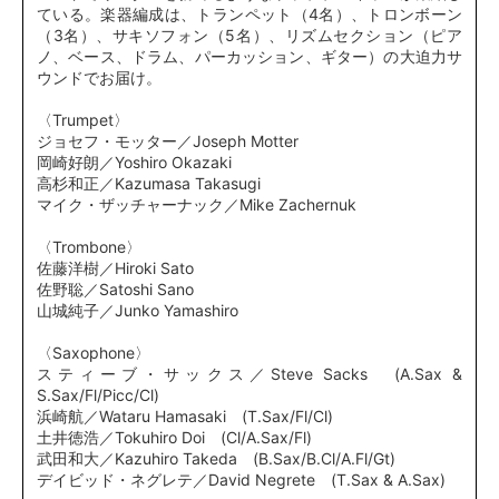
ている。楽器編成は、トランペット（4名）、トロンボーン
（3名）、サキソフォン（5名）、リズムセクション（ピア
ノ、ベース、ドラム、パーカッション、ギター）の大迫力サ
ウンドでお届け。
〈Trumpet〉
ジョセフ・モッター／Joseph Motter
岡崎好朗／Yoshiro Okazaki
高杉和正／Kazumasa Takasugi
マイク・ザッチャーナック／Mike Zachernuk
〈Trombone〉
佐藤洋樹／Hiroki Sato
佐野聡／Satoshi Sano
山城純子／Junko Yamashiro
〈Saxophone〉
スティーブ・サックス／Steve Sacks (A.Sax &
S.Sax/Fl/Picc/Cl)
浜崎航／Wataru Hamasaki (T.Sax/Fl/Cl)
土井徳浩／Tokuhiro Doi (Cl/A.Sax/Fl)
武田和大／Kazuhiro Takeda (B.Sax/B.Cl/A.Fl/Gt)
デイビッド・ネグレテ／David Negrete (T.Sax & A.Sax)