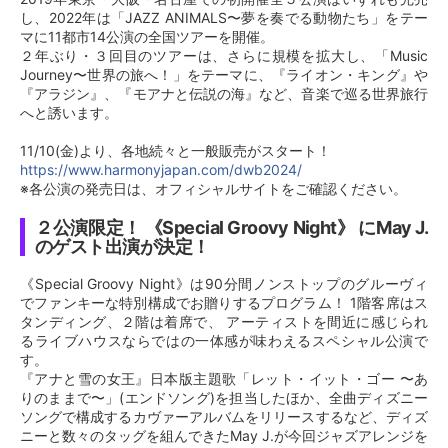
し、2022年は「JAZZ ANIMALS〜夢を奏でる動物たち」をテー
マに11都市14公演の全国ツアーを開催。
２年ぶり・３回目のツアーは、さらに規模を拡大し、「Music
Journey〜世界の旅へ！」をテーマに、『ライオン・キング』や
『アラジン』、『モアナと伝説の海』など、音楽で巡る世界旅行
へと誘います。
11/10(金)より、各地続々と一般販売がスタート！
https://www.harmonyjapan.com/dwb2024/
※各公演の発売日は、オフィシャルサイトをご確認ください。
２公演限定！ 《Special Groovy Night》 にMay J.
のゲスト出演が決定！
《Special Groovy Night》は90分間ノンストップのグルーヴィ
でファンキーな特別構成でお贈りするプログラム！ 1階客席はス
タンディング、２階は着席で、 アーティストを間近に感じられ
るライブハウスならではの一体感が味わえるスペシャル公演で
す。
『アナと雪の女王』日本版主題歌「レット・イット・ゴー 〜あ
りのままで〜」(エンドソング)を担当したほか、全曲ディズニー
ソングで構成するカヴァーアルバムをリリースするなど、ディズ
ニーと数々のタッグを組んできたMay J.が今回ジャズアレンジを