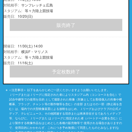
サンフレッチェ広島
等々力陸上競技場
10/20(日)
販売終了
11/30(土) 14:00
横浜F・マリノス
等々力陸上競技場
11/16(土)
予定枚数終了
＜注意事項＞ 以下をあらかじめご一読くださいますようお願いいたします。
ＪリーグまたはＪリーグに指定された者によりスタジアム内（コンコースを含む）で
試合中継等での使用を目的 として撮影された映像（対象としてお客様個人の肖像や横
断幕、フラッグ、チャント等の製作物等を含む）の全部 またはその一部（静止画を含
む）は、場内での大型映像装置による放映をはじめ、Ｊリーグおよびクラブの公式メ
ディア、テレビニュース、その他関連する現存または将来存在するであろうメディア
等、ならびに、Ｊリーグまた はＪリーグに指定された者（パートナー企業を含む）に
より製作する映像作品をはじめとした各種の販売物等で 使用される場合がありますの
で、使用目的にかかわらず、これにつき予め無償にて同意したものとみなします(な