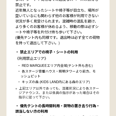
禁止です。
近年無人となったシートや椅子等が目立ち、場所が
空いているにも関わらず他のお客様が利用できない
状況が多く見受けられます。混雑時の混乱を避け、
より多くのお客様が休めるよう、移動の際は必ずシ
ートや椅子等を片付け持ち歩いて下さい。
(優先テント内も同様です。退出時は必ず全ての荷物
を持って退出して下さい。)
禁止エリアでの椅子・シートの利用
《利用禁止エリア》
RED MARQUEEエリア内全域(テント外も含む)
各ステージ音響ハウス・照明タワーより前方、モ
ッシュピット
キッズの森 (KIDS LAND内にある森のエリア)
上記エリア以外であっても、混雑状況により各ステー
ジアナウンス、または係員の指示があった場合はその
指示に従って下さい。
優先テントの長時間利用・荷物の置き去り行為・
該当しない方の利用