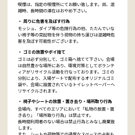
喫煙は、指定の喫煙所にてお願い致します。尚、混
雑時、長時間の滞在はおやめ下さい。
周りに危害を及ぼす行為
モッシュ、ダイブ等の危険行為の他、たたんでいな
い椅子等の突起物を伴う荷物の持ち運びは混雑時危
害を及ぼす可能性がございます。
ゴミの放置やポイ捨て
ゴミは必ず分別して、ゴミ箱へ捨てて下さい。会場
は自然豊かな場所にあり、環境対策としてボランテ
ィアがリサイクル活動を行なっております。ゴミの
分別により、入場ゲートで配布するオリジナルゴミ
袋や、会場に設置されているトイレットペーパーへ
リサイクルされます。
椅子やシートの放置・置き去り・場所取り行為
会場内、すべてのエリアにおいて「私物の放置・置
き去り」「場所取り行為」は禁止です。
長時間利用者のない場合は禁止行為とみなし廃棄致
します。
また、シートや荷物等での過度なスペースの占有も