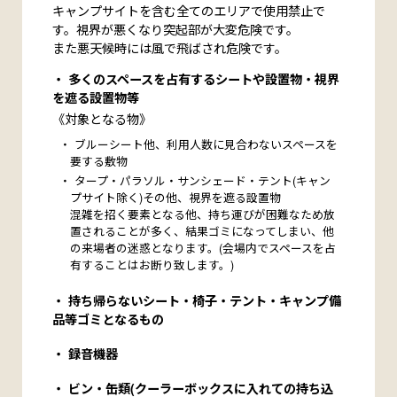
キャンプサイトを含む全てのエリアで使用禁止で
す。視界が悪くなり突起部が大変危険です。
また悪天候時には風で飛ばされ危険です。
多くのスペースを占有するシートや設置物・視界
を遮る設置物等
《対象となる物》
ブルーシート他、利用人数に見合わないスペースを
要する敷物
タープ・パラソル・サンシェード・テント(キャン
プサイト除く)その他、視界を遮る設置物
混雑を招く要素となる他、持ち運びが困難なため放
置されることが多く、結果ゴミになってしまい、他
の来場者の迷惑となります。(会場内でスペースを占
有することはお断り致します。)
持ち帰らないシート・椅子・テント・キャンプ備
品等ゴミとなるもの
録音機器
ビン・缶類(クーラーボックスに入れての持ち込