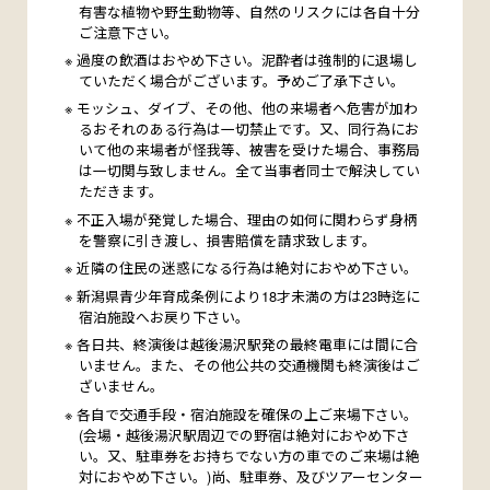
有害な植物や野生動物等、自然のリスクには各自十分
ご注意下さい。
過度の飲酒はおやめ下さい。泥酔者は強制的に退場し
ていただく場合がございます。予めご了承下さい。
モッシュ、ダイブ、その他、他の来場者へ危害が加わ
るおそれのある行為は一切禁止です。又、同行為にお
いて他の来場者が怪我等、被害を受けた場合、事務局
は一切関与致しません。全て当事者同士で解決してい
ただきます。
不正入場が発覚した場合、理由の如何に関わらず身柄
を警察に引き渡し、損害賠償を請求致します。
近隣の住民の迷惑になる行為は絶対におやめ下さい。
新潟県青少年育成条例により18才未満の方は23時迄に
宿泊施設へお戻り下さい。
各日共、終演後は越後湯沢駅発の最終電車には間に合
いません。また、その他公共の交通機関も終演後はご
ざいません。
各自で交通手段・宿泊施設を確保の上ご来場下さい。
(会場・越後湯沢駅周辺での野宿は絶対におやめ下さ
い。又、駐車券をお持ちでない方の車でのご来場は絶
対におやめ下さい。)尚、駐車券、及びツアーセンター