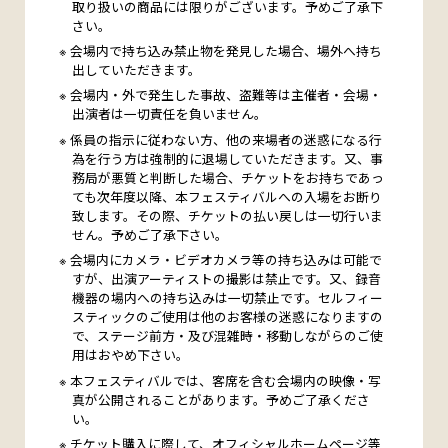
取り扱いの商品には限りがございます。予めご了承下
さい。
会場内で持ち込み禁止物を発見した場合、場外へ持ち
出していただきます。
会場内・外で発生した事故、盗難等は主催者・会場・
出演者は一切責任を負いません。
係員の指示に従わない方、他の来場者の迷惑になる行
為を行う方は強制的に退場していただきます。又、事
務局が悪質と判断した場合、チケットをお持ちであっ
ても次年度以降、本フェスティバルへの入場をお断り
致します。その際、チケットの払い戻しは一切行いま
せん。予めご了承下さい。
会場内にカメラ・ビデオカメラ等の持ち込みは可能で
すが、出演アーティストの撮影は禁止です。又、録音
機器の場内への持ち込みは一切禁止です。セルフィー
スティックのご使用は他のお客様の迷惑になりますの
で、ステージ前方・及び混雑時・移動しながらのご使
用はおやめ下さい。
本フェスティバルでは、客席を含む会場内の映像・写
真が公開されることがあります。予めご了承くださ
い。
チケット購入に際して、オフィシャルホームページ等