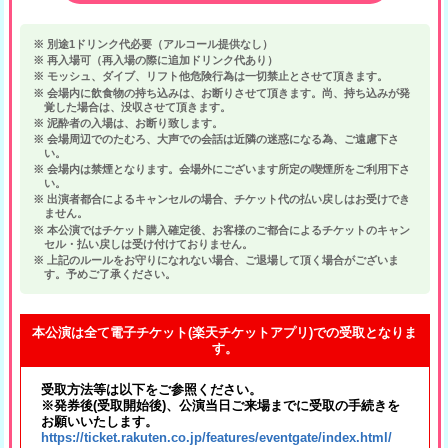
別途1ドリンク代必要（アルコール提供なし）
再入場可（再入場の際に追加ドリンク代あり）
モッシュ、ダイブ、リフト他危険行為は一切禁止とさせて頂きます。
会場内に飲食物の持ち込みは、お断りさせて頂きます。尚、持ち込みが発
覚した場合は、没収させて頂きます。
泥酔者の入場は、お断り致します。
会場周辺でのたむろ、大声での会話は近隣の迷惑になる為、ご遠慮下さ
い。
会場内は禁煙となります。会場外にございます所定の喫煙所をご利用下さ
い。
出演者都合によるキャンセルの場合、チケット代の払い戻しはお受けでき
ません。
本公演ではチケット購入確定後、お客様のご都合によるチケットのキャン
セル・払い戻しは受け付けておりません。
上記のルールをお守りになれない場合、ご退場して頂く場合がございま
す。予めご了承ください。
本公演は全て電子チケット(楽天チケットアプリ)での受取となりま
す。
受取方法等は以下をご参照ください。
※発券後(受取開始後)、公演当日ご来場までに受取の手続きを
お願いいたします。
https://ticket.rakuten.co.jp/features/eventgate/index.html/