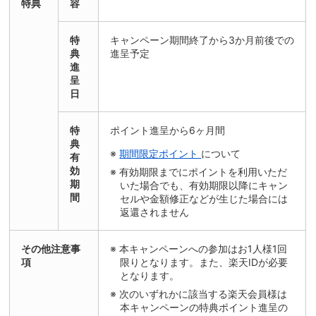
特典
容
特
キャンペーン期間終了から3か月前後での
典
進呈予定
進
呈
日
特
ポイント進呈から6ヶ月間
典
期間限定ポイント
について
有
効
有効期限までにポイントを利用いただ
期
いた場合でも、有効期限以降にキャン
間
セルや金額修正などが生じた場合には
返還されません
その他注意事
本キャンペーンへの参加はお1人様1回
項
限りとなります。また、楽天IDが必要
となります。
次のいずれかに該当する楽天会員様は
本キャンペーンの特典ポイント進呈の