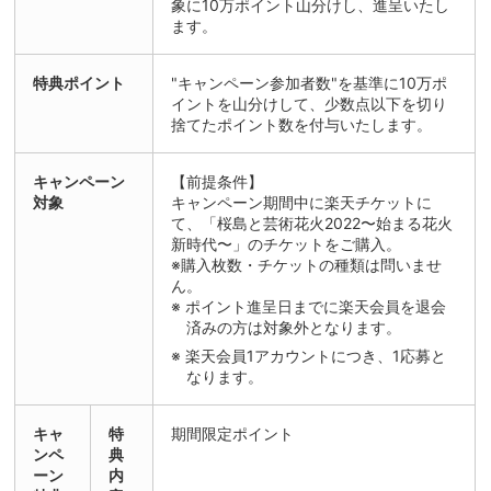
象に10万ポイント山分けし、進呈いたし
ます。
特典ポイント
"キャンペーン参加者数"を基準に10万ポ
イントを山分けして、少数点以下を切り
捨てたポイント数を付与いたします。
キャンペーン
【前提条件】
対象
キャンペーン期間中に楽天チケットに
て、「桜島と芸術花火2022〜始まる花火
新時代〜」のチケットをご購入。
※購入枚数・チケットの種類は問いませ
ん。
ポイント進呈日までに楽天会員を退会
済みの方は対象外となります。
楽天会員1アカウントにつき、1応募と
なります。
キャ
特
期間限定ポイント
ンペ
典
ーン
内