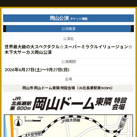
岡山公演
チケット情報
公演概要
公演名
世界最大級の大スペクタクル☆スーパーミラクルイリュージョン☆
木下大サーカス岡山公演
公演期間
2026年6月27日(土)〜9月27日(日)
会場
岡山市 岡山ドーム東隣 特設会場（JR北長瀬駅東800ｍ）