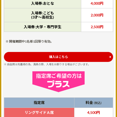
入場券:おとな
4,000円
入場券:こども
2,000円
(3才～高校生)
入場券:大学・専門学生
2,500円
開催期間中1名様1回限り有効。
購入はこちら
自由席は先着順の為、満員の際、入場をお断りする場合がございます。
指定席
料金
(税込)
リングサイドＡ席
4,500円