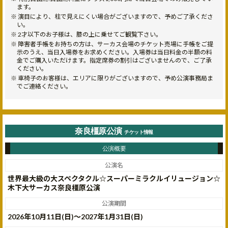
ます。
演目により、柱で見えにくい場合がございますので、予めご了承くださ
い。
2才以下のお子様は、膝の上に乗せてご観覧下さい。
障害者手帳をお持ちの方は、サーカス会場のチケット売場に手帳をご提
示のうえ、当日入場券をお求めください。入場券は当日料金の半額の料
金でご購入いただけます。指定席券の割引はございませんので、ご了承
ください。
車椅子のお客様は、エリアに限りがございますので、予め公演事務局ま
でご連絡ください。
奈良橿原公演
チケット情報
公演概要
公演名
世界最大級の大スペクタクル☆スーパーミラクルイリュージョン☆
木下大サーカス奈良橿原公演
公演期間
2026年10月11日(日)〜2027年1月31日(日)