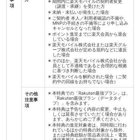
期間内に楽天モバイルの契約者変更
項
（譲渡・承継）を受けた方
未納・未払いが発生した場合
ご契約者 本人／利用者確認の不備や、
MNPの手続きの不備等により申し込み
キャンセルとなった場合
ポイント進呈までに楽天会員から退会
している場合
楽天モバイル株式会社または楽天グル
ープ株式会社が定める規約などに違反
した場合
そのほか、楽天モバイル株式会社が会
員として不適格であると合理的な根拠
に基づき判断した場合
楽天モバイルを解約された場合（ご契
約中の回線をお持ちでない場合）
本特典での「Rakuten最強プラン」は、
その他
「Rakuten最強プラン（データタイ
注意事
プ）」を含みます。
項
本特典は予告なく内容の変更、中止も
しくは延長させていただく場合があり
ます。あらかじめご了承ください。
本特典の進呈対象者は、同時期に行わ
れているほかの特典の対象から除外、
または特典総額が景品表示法上・電気
通信事業法上の範囲内に制限される場