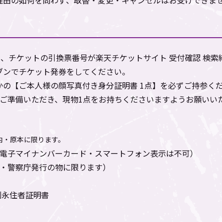
理由の如何を問わず、取替・変更・キャンセルはお受けできま
に、チケットの引換票番号が楽天チケットサイト 受付確認 検
ブンでチケット発券をしてください。
かの【ご本人様の顔写真付き身分証明書 1点】を必ずご持参く
をご準備いただき、現物1点をお持ちくださいますようお願いい
内・原本に限ります。
※電子マイナンバーカード・スマートフォン表示は不可）
会・警察庁発行の物に限ります）
別永住者証明書