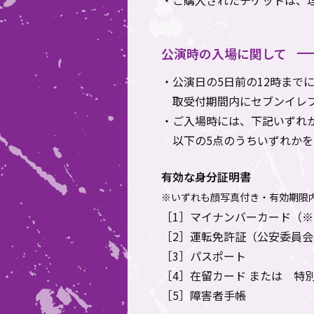
・ご購入されたチケットは、
公演時の入場に関して
・公演日の5日前の12時まで
取受付期間内にセブンイレ
・ご入場時には、下記いずれ
以下の5点のうちいずれか
有効な身分証明書
※いずれも顔写真付き・有効期限
［1］マイナンバーカード（
［2］運転免許証（公安委員
［3］パスポート
［4］在留カード または 特
［5］障害者手帳