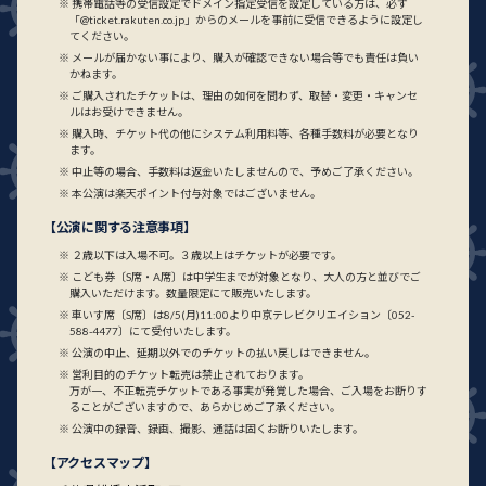
携帯電話等の受信設定でドメイン指定受信を設定している方は、必ず
「@ticket.rakuten.co.jp」からのメールを事前に受信できるように設定し
てください。
メールが届かない事により、購入が確認できない場合等でも責任は負い
かねます。
ご購入されたチケットは、理由の如何を問わず、取替・変更・キャンセ
ルはお受けできません。
購入時、チケット代の他にシステム利用料等、各種手数料が必要となり
ます。
中止等の場合、手数料は返金いたしませんので、予めご了承ください。
本公演は楽天ポイント付与対象ではございません。
【公演に関する注意事項】
２歳以下は入場不可。３歳以上はチケットが必要です。
こども券〔S席・A席〕は中学生までが対象となり、大人の方と並びでご
購入いただけます。数量限定にて販売いたします。
車いす席〔S席〕は8/5(月)11:00より中京テレビクリエイション〔052-
588-4477〕にて受付いたします。
公演の中止、延期以外でのチケットの払い戻しはできません。
営利目的のチケット転売は禁止されております。
万が一、不正転売チケットである事実が発覚した場合、ご入場をお断りす
ることがございますので、あらかじめご了承ください。
公演中の録音、録画、撮影、通話は固くお断りいたします。
【アクセスマップ】