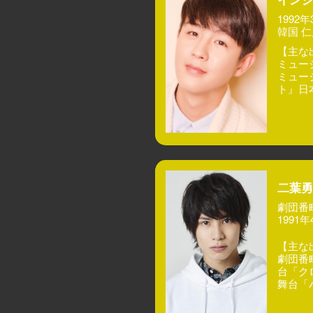
1992
韓国 
【主な
ミュー
ミュー
ト』日
二葉勇
劇団番
1991
【主な
劇団番
台「ク
舞台「