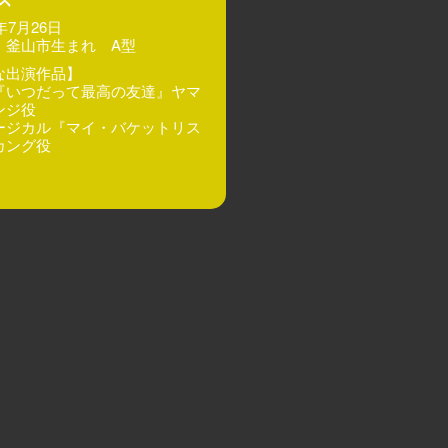
2年7月26日
 釜山市生まれ A型
な出演作品】
『いつだって最高の友達』ヤマ
ンジ役
ージカル『マイ・バケットリス
カング役