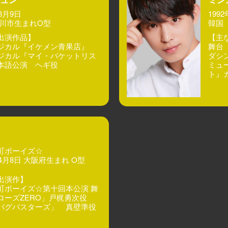
年3月9日
199
仁川市生まれO型
韓国
出演作品】
【主
ジカル『イケメン青果店』
舞台
ジカル『マイ・バケットリス
ダシ
本語公演 ヘギ役
ミュ
ト』
町ボーイズ☆
年4月8日 大阪府生まれ O型
出演作】
町ボーイズ☆第十回本公演 舞
ローズZERO」戸梶勇次役
バグバスターズ」 真壁準役