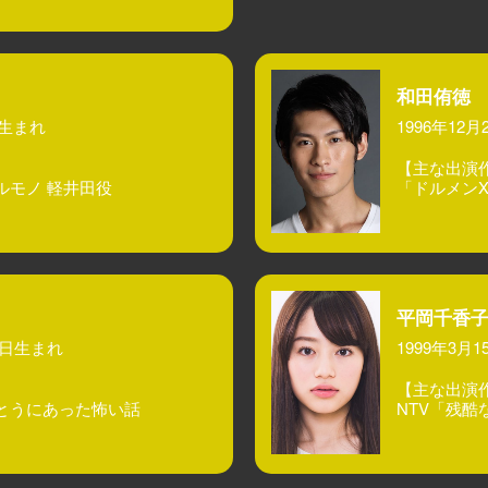
和田侑徳
日生まれ
1996年12
】
【主な出演
ルモノ 軽井田役
「ドルメンX」
平岡千香
18日生まれ
1999年3月1
】
【主な出演
とうにあった怖い話
NTV「残酷