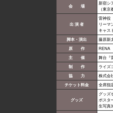
新宿シ
2018.03.30
会 場
（東京都
各公演終了後におたのしみ特典
雷神役（
出 演 者
リーマ
2018.03.27
キャス
お得な当日券割引決定！
脚本・演出
藤原新
2018.03.8
原 作
RENA
各プレイガイドチケット先行販
主 催
舞台『
制 作
ライズ
2018.03.1
協 力
株式会社
『雷神とリーマン』初となる舞
チケット料金
全席指定
グッズセ
グッズ
ポスター
生写真3