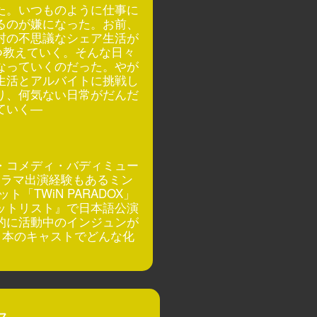
た。いつものように仕事に
るのが嫌になった。お前、
村の不思議なシェア生活が
つ教えていく。そんな日々
なっていくのだった。やが
生活とアルバイトに挑戦し
り、何気ない日常がだんだ
ていく―
・コメディ・バディミュー
ドラマ出演経験もあるミン
TWiN PARADOX」
ットリスト』で日本語公演
的に活動中のインジュンが
日本のキャストでどんな化
ス