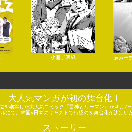
小冊子表紙
展示予定原画
ル
大人気マンガが初の舞台化！
挙2位を獲得した大人気コミック『雷神とリーマン』が４月7日(
ールにて、韓国×日本のキャストで待望の初舞台化が決定い
ストーリー