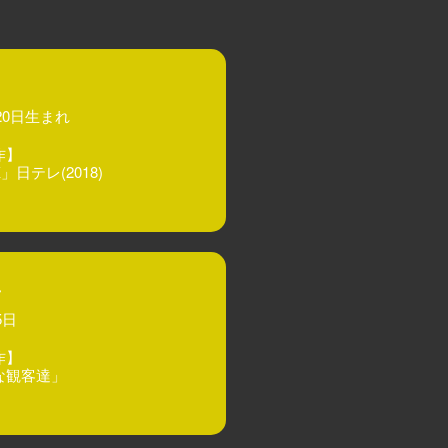
月20日生まれ
作】
日テレ(2018)
子
5日
作】
な観客達」