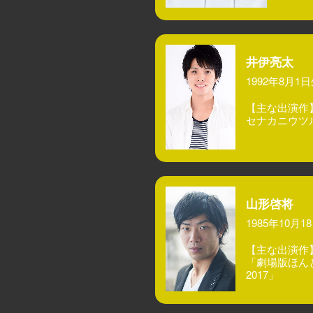
井伊亮太
1992年8月1
【主な出演作
セナカニウツ
山形啓将
1985年10月
【主な出演作
「劇場版ほん
2017」