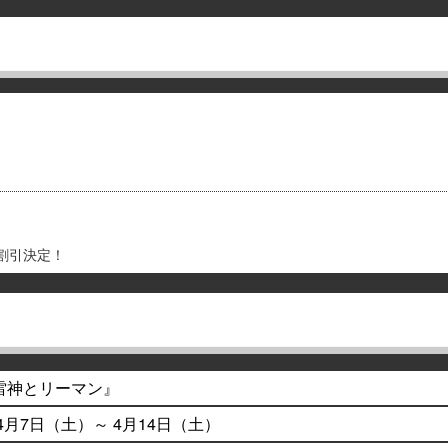
割引決定！
複製原画展示が決定！！
雷神とリーマン』
年4月7日（土）～ 4月14日（土）