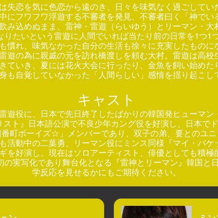
は失恋を気に色恋から遠のき、日々を味気なく過ごしてい
中にフワフワ浮遊する不審者を発見、不審者曰く「神でい
飲み込めぬまま、雷神・雷遊（らいゆう）とリーマン・大
なりたいという雷遊に人間でいれば当たり前の日常を1つ1
も慣れ、味気なかった自分の生活も徐々に充実したものに
雷遊の為に親戚の元を訪れ橋渡しを頼む大村。雷遊は高校
きていき、夏には花火大会に行ったり、金魚を飼い始めた
身も自覚していなかった「人間らしい」感情を揺り起こし
キャスト
雷遊役に、日本で先日終了したばかりの韓国発ヒューマン
リスト』日本語公演で不良少年カング役を好演し、日本で
番町ボーイズ☆」メンバーであり、双子の弟、要とのユニット「
も活動中の二葉勇、リーマン役にミンス同様『マイ・バケ
ギを好演し、現在はソロアーティスト、俳優としても積極
の初の実写化であり舞台化となる『雷神とリーマン』韓国と
学反応を見せるかにもご期待ください。
ュン
ミン