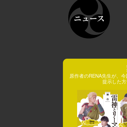
原作者のRENA先生が、
提示した方