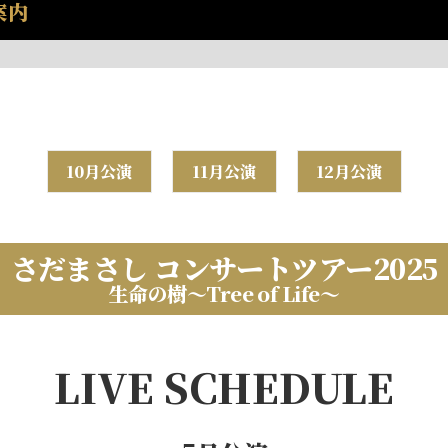
案内
10月公演
11月公演
12月公演
さだまさし コンサートツアー2025
生命の樹～Tree of Life〜
LIVE SCHEDULE