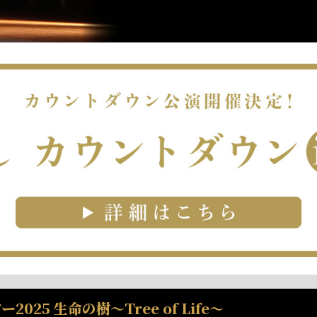
25 生命の樹～Tree of Life～