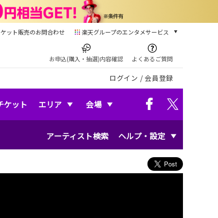
チケット販売のお問合わせ
楽天グループのエンタメサービス
チケット
楽天チケット
お申込(購入・抽選)内容確認
よくあるご質問
本/ゲーム/CD/DVD
ログイン
/
会員登録
楽天ブックス
電子書籍
楽天Kobo
チケット
エリア
会場
雑誌読み放題
楽天マガジン
アーティスト検索
ヘルプ・設定
音楽配信
楽天ミュージック
動画配信
楽天TV
動画配信ガイド
Rakuten PLAY
無料テレビ
Rチャンネル