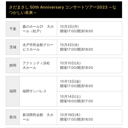
さだまさし 50th Anniversary コンサートツアー2023 ～な
つかしい未来～
森のホール21 大ホ
10月2日(月)
千葉
ール（松戸）
開場17:00/開演18:00
水戸市民会館グロー
10月4日(水)
茨城
ビスホール
開場17:00/開演18:00
アクトシティ浜松
10月10日(火)
静岡
大ホール
開場17:00/開演18:00
10月13日(金)
開場17:00/開演18:00
福岡
福岡サンパレス
10月14日(土)
開場16:00/開演17:00
新潟県民会館 大ホ
10月19日(木)
新潟
ール
開場17:00/開演18:00