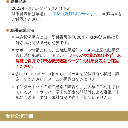
結果発表
2023年7月7日(金) 13:00頃(予定)
結果発表後は早急に、
申込状況確認ページ
より、当落結果を
ご確認ください。
結果確認方法
申込状況照会には、受付番号(RT0000～)/お申込み時に登
録された電話番号が必要です。
サポート情報として、当落結果通知メールを上記の結果発
表日時に配信いたしますが、
メールが未着の際は必ず、お
客様ご自身で [
申込状況確認ページ
] の結果発表をご確認
ください。
@ticket.rakuten.co.jpからのメールを受信可能な状態に設
定してください。メールの再送はできません。
インターネットの途中経路の障害や、お客様のご利用され
ているメールサーバ、端末の設定の問題等による遅配・未
配につきましては、弊社はその責を一切負いません。
受付公演詳細