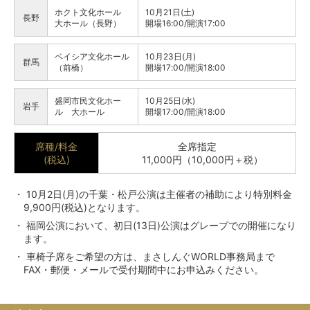
ホクト文化ホール
10月21日(土)
長野
大ホール（長野）
開場16:00/開演17:00
ベイシア文化ホール
10月23日(月)
群馬
（前橋）
開場17:00/開演18:00
盛岡市民文化ホー
10月25日(水)
岩手
ル 大ホール
開場17:00/開演18:00
席種/料金
全席指定
(税込)
11,000円（10,000円＋税）
10月2日(月)の千葉・松戸公演は主催者の補助により特別料金
9,900円(税込)となります。
福岡公演において、初日(13日)公演はグレープでの開催になり
ます。
車椅子席をご希望の方は、まさしんぐWORLD事務局まで
FAX・郵便・メールで受付期間中にお申込みください。