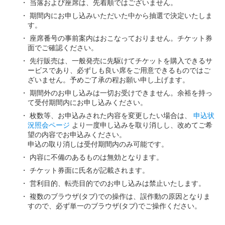
当落および座席は、先着順ではございません。
期間内にお申し込みいただいた中から抽選で決定いたしま
す。
座席番号の事前案内はおこなっておりません。チケット券
面でご確認ください。
先行販売は、一般発売に先駆けてチケットを購入できるサ
ービスであり、必ずしも良い席をご用意できるものではご
ざいません。予めご了承の程お願い申し上げます。
期間外のお申し込みは一切お受けできません。余裕を持っ
て受付期間内にお申し込みください。
枚数等、お申込みされた内容を変更したい場合は、
申込状
況照会ページ
より一度申し込みを取り消しし、改めてご希
望の内容でお申込みください。
申込の取り消しは受付期間内のみ可能です。
内容に不備のあるものは無効となります。
チケット券面に氏名が記載されます。
営利目的、転売目的でのお申し込みは禁止いたします。
複数のブラウザ(タブ)での操作は、誤作動の原因となりま
すので、必ず単一のブラウザ(タブ)でご操作ください。