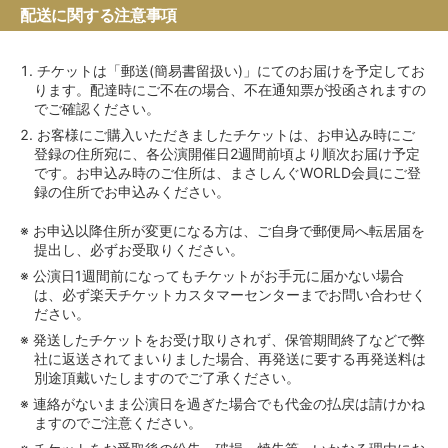
配送に関する注意事項
チケットは「郵送(簡易書留扱い)」にてのお届けを予定してお
ります。配達時にご不在の場合、不在通知票が投函されますの
でご確認ください。
お客様にご購入いただきましたチケットは、お申込み時にご
登録の住所宛に、各公演開催日2週間前頃より順次お届け予定
です。お申込み時のご住所は、まさしんぐWORLD会員にご登
録の住所でお申込みください。
お申込以降住所が変更になる方は、ご自身で郵便局へ転居届を
提出し、必ずお受取りください。
公演日1週間前になってもチケットがお手元に届かない場合
は、必ず楽天チケットカスタマーセンターまでお問い合わせく
ださい。
発送したチケットをお受け取りされず、保管期間終了などで弊
社に返送されてまいりました場合、再発送に要する再発送料は
別途頂戴いたしますのでご了承ください。
連絡がないまま公演日を過ぎた場合でも代金の払戻は請けかね
ますのでご注意ください。