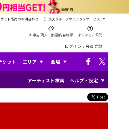
チケット販売のお問合わせ
楽天グループのエンタメサービス
チケット
楽天チケット
お申込(購入・抽選)内容確認
よくあるご質問
本/ゲーム/CD/DVD
ログイン
/
会員登録
楽天ブックス
電子書籍
楽天Kobo
チケット
エリア
会場
雑誌読み放題
楽天マガジン
アーティスト検索
ヘルプ・設定
音楽配信
楽天ミュージック
動画配信
楽天TV
動画配信ガイド
Rakuten PLAY
無料テレビ
Rチャンネル