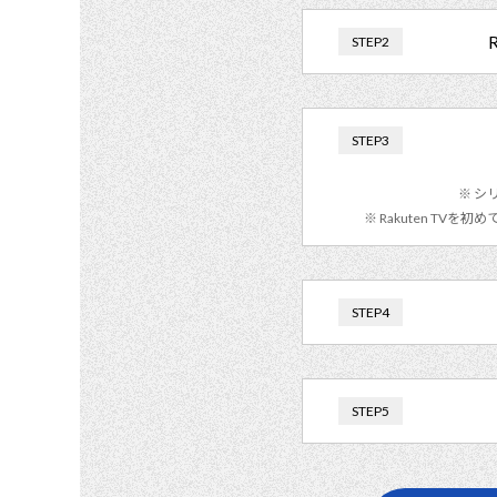
STEP2
STEP3
シリ
Rakuten TV
STEP4
STEP5