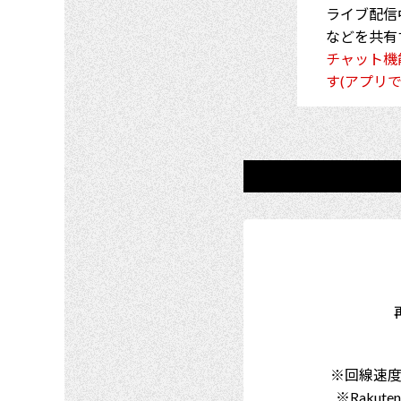
ライブ配信
などを共有
チャット機
す(アプリ
※回線速
※Raku