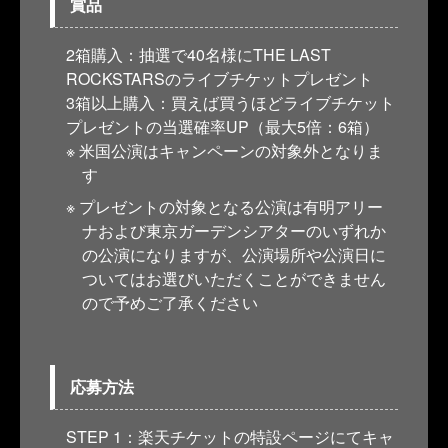
賞品
2箱購入：抽選で40名様にTHE LAST
ROCKSTARSのライブチケットプレゼント
3箱以上購入：買えば買うほどライブチケット
プレゼントの当選確率UP（最大5倍：6箱）
米国公演はキャンペーンの対象外となりま
す
プレゼントの対象となる公演は有明アリー
ナおよび東京ガーデンシアターのいずれか
の公演になりますが、公演場所や公演日に
ついてはお選びいただくことができません
ので予めご了承ください
応募方法
STEP 1：楽天チケットの特設ページにてキャ