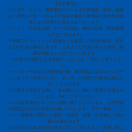
【注意事項】
※公演中、カメラ、携帯電話などによる写真撮影、録音、録画
は一切禁止です。これらの行為は肖像権の侵害及び著作権の侵
害となり法律でも禁止されております。
※スタッフが発見次第、データの消去、機材の没収、即時退場
とさせて頂きます。
※無断でアーティストの肖像などを使用した商品の販売、製作
などの行為は違法行為です。このような行為があった場合、厳
重な対処をとらせていただきます。
※公演当日撮影が入る場合がございます。予めご了承くださ
い。
※ハイタッチ会などの特典会の際、携帯電話は必ずカバンの中
にしまってご参加ください。手に持った状態での参加は禁止さ
せていただきます。
※お客様を誘導する際に、肩や腕などに触れて誘導する場合が
ございます。予めご了承ください。
※公演会場周辺のロッカーは数に限りがございます。お手荷物
の管理は必ず自己管理をお願いいたします。 万が一事故・トラ
ブル・盗難等が発生した場合、主催者、会場、出演者は一切の
責任を負かねます。
※公演当日は必ず係員の指示に従って頂きますようお願い致し