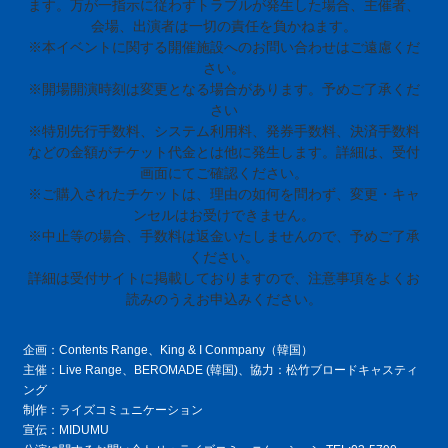
ます。万が一指示に従わずトラブルが発生した場合、主催者、
会場、出演者は一切の責任を負かねます。
※本イベントに関する開催施設へのお問い合わせはご遠慮くだ
さい。
※開場開演時刻は変更となる場合があります。予めご了承くだ
さい
※特別先行手数料、システム利用料、発券手数料、決済手数料
などの金額がチケット代金とは他に発生します。詳細は、受付
画面にてご確認ください。
※ご購入されたチケットは、理由の如何を問わず、変更・キャ
ンセルはお受けできません。
※中止等の場合、手数料は返金いたしませんので、予めご了承
ください。
詳細は受付サイトに掲載しておりますので、注意事項をよくお
読みのうえお申込みください。
企画：Contents Range、King & I Conmpany（韓国）
主催：Live Range、BEROMADE (韓国)、協力：松竹ブロードキャスティ
ング
制作：ライズコミュニケーション
宣伝：MIDUMU