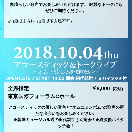
素晴らしい歌声でお楽しみいただけます。 軽妙なトークにも
ぜひご期待ください。
※4歳以上有料（3歳以下入場不可）
全席指定
￥8,000
(税込)
東京国際フォーラムCホール
アコースティックの優しい音色と“オムユミンボム”の歌声の新
たな出会いをお楽しみください。
★韓国ミュージカル通の田代親世さん司会 / ★終演後ハイタ
ッチ会！