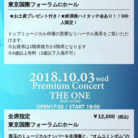
東京国際フォーラムCホール
★お土産プレゼント付き / ★終演後ハイタッチ会あり！！300
人限定！
トップミュージカル俳優の貴重なリハーサル風景をご覧いただ
けます。
※お座席は1階席後方か2階席となります
※4歳以上有料（3歳以下入場不可）
全席指定
￥12,000
(税込)
東京国際フォーラムCホール
珠玉のミュージカルナンバーを生演奏と、“オムユミンボム”の