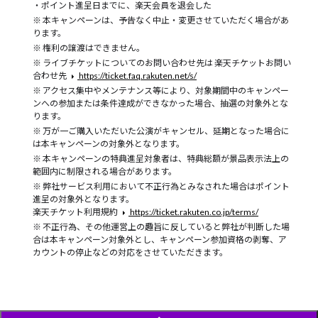
・ポイント進呈日までに、楽天会員を退会した
本キャンペーンは、予告なく中止・変更させていただく場合があ
ります。
権利の譲渡はできません。
ライブチケットについてのお問い合わせ先は 楽天チケットお問い
合わせ先
https://ticket.faq.rakuten.net/s/
アクセス集中やメンテナンス等により、対象期間中のキャンペー
ンへの参加または条件達成ができなかった場合、抽選の対象外とな
ります。
万が一ご購入いただいた公演がキャンセル、延期となった場合に
は本キャンペーンの対象外となります。
本キャンペーンの特典進呈対象者は、特典総額が景品表示法上の
範囲内に制限される場合があります。
弊社サービス利用において不正行為とみなされた場合はポイント
進呈の対象外となります。
楽天チケット利用規約
https://ticket.rakuten.co.jp/terms/
不正行為、その他運営上の趣旨に反していると弊社が判断した場
合は本キャンペーン対象外とし、キャンペーン参加資格の剥奪、ア
カウントの停止などの対応をさせていただきます。