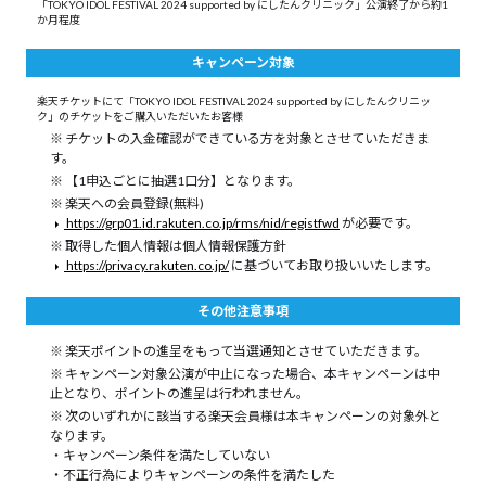
「TOKYO IDOL FESTIVAL 2024 supported by にしたんクリニック」公演終了から約1
か月程度
キャンペーン対象
楽天チケットにて「TOKYO IDOL FESTIVAL 2024 supported by にしたんクリニッ
ク」のチケットをご購入いただいたお客様
チケットの入金確認ができている方を対象とさせていただきま
す。
【1申込ごとに抽選1口分】となります。
楽天への会員登録(無料)
https://grp01.id.rakuten.co.jp/rms/nid/registfwd
が必要です。
取得した個人情報は個人情報保護方針
https://privacy.rakuten.co.jp/
に基づいてお取り扱いいたします。
その他注意事項
楽天ポイントの進呈をもって当選通知とさせていただきます。
キャンペーン対象公演が中止になった場合、本キャンペーンは中
止となり、ポイントの進呈は行われません。
次のいずれかに該当する楽天会員様は本キャンペーンの対象外と
なります。
・キャンペーン条件を満たしていない
・不正行為によりキャンペーンの条件を満たした