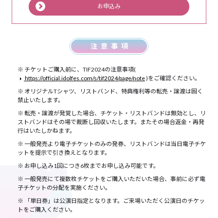
お申込み
注意事項
チケットご購入前に、TIF2024の注意事項(
https://official.idolfes.com/s/tif2024/page/note
)をご確認ください。
オリジナルTシャツ、リストバンド、特典権利等の転売・譲渡は固く
禁止いたします。
転売・譲渡が発覚した場合、チケット・リストバンドは無効とし、リ
ストバンドはその場で裁断し回収いたします。またその場合返金・再発
行はいたしかねます。
一般発売より電子チケットのみの発券、リストバンドは当日電子チケ
ットを提示で引き換えとなります。
お申し込み1回につき6枚までお申し込み可能です。
一般発売にて複数枚チケットをご購入いただいた場合、事前に必ず電
子チケットの分配を実施ください。
「単日券」は公演日指定となります。ご来場いただく公演日のチケッ
トをご購入ください。