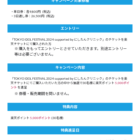
キャンペーン
対象券種
・単日券：各9,800円
(税込)
・3日通し券：26,500円
(税込)
エントリー
「TOKYO IDOL FESTIVAL 2024 supported by にしたんクリニック」のチケットを楽
天チケットにて購入された方
購入をもってエントリーとさせていただきます。別途エントリー
等は必要ございません。
キャンペーン内容
「TOKYO IDOL FESTIVAL 2024 supported by にしたんクリニック」のチケットを楽
天チケットにてご購入いただいた方の中から抽選で30名様に楽天ポイント
5,000ポイ
ント
を進呈
券種・販売期間を問いません。
特典内容
楽天ポイント
5,000ポイント
(30名様)
特典進呈日