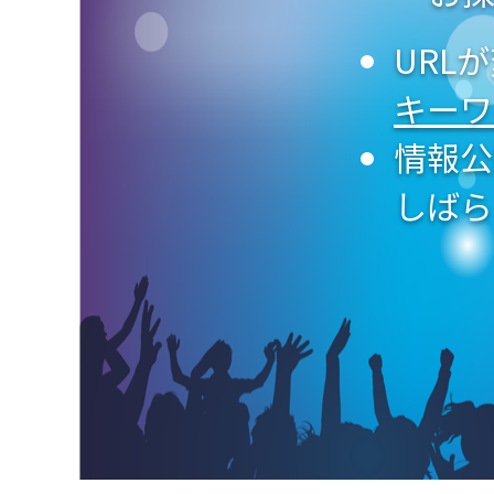
URL
キーワ
情報公
しばら