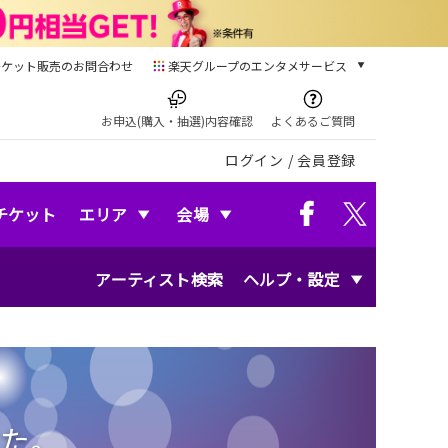
チケット販売のお問合わせ
楽天グループのエンタメサービス
チケット
楽天チケット
お申込(購入・抽選)内容確認
よくあるご質問
本/ゲーム/CD/DVD
ログイン
/
会員登録
楽天ブックス
電子書籍
楽天Kobo
チケット
エリア
会場
雑誌読み放題
楽天マガジン
アーティスト検索
ヘルプ・設定
音楽配信
楽天ミュージック
動画配信
楽天TV
動画配信ガイド
Rakuten PLAY
無料テレビ
た。
Rチャンネル