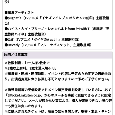
役）
■出演アーティスト
●pugcat’s（TVアニメ「イナズマイレブン オリオンの刻印」主題歌担
当）
●ハイネ・カイ・ブルーノ・レオンハルトfrom P4 with T（劇場版「王
室教師ハイネ」主題歌担当）
●OxT（TVアニメ「ダイヤのA actⅡ」主題歌担当）
●Beverly（TVアニメ「フルーツバスケット」主題歌担当）
説明／注意事項
※枚数制限：お一人様2枚まで
※3歳以上有料。3歳未満入場不可。
※出演者・開場・開演時間、イベント内容は予定のため変更の可能性あ
り。出演者変更に伴う払戻し不可となりますので予めご了承ください。
※携帯電話等の受信設定でドメイン指定受信を設定している方は、必ず
「@ticket.rakuten.co.jp」からのメールを事前に受信できるように設定
してください。 メールが届かない事により、購入が確認できない場合等
でも責任は負いかねます。
※ご購入されたチケットは、理由の如何を問わず、取替・変更・キャン