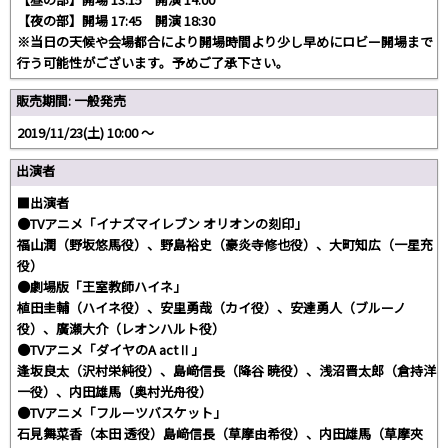
【夜の部】開場 17:45 開演 18:30
※当日の天候や会場都合により開場時間より少し早めにロビー開場まで
行う可能性がございます。予めご了承下さい。
販売期間: 一般発売
2019/11/23(土) 10:00 〜
出演者
■出演者
●TVアニメ「イナズマイレブン オリオンの刻印」
福山潤（野坂悠馬役）、野島裕史（豪炎寺修也役）、大町知広（一星充
役）
●劇場版「王室教師ハイネ」
植田圭輔（ハイネ役）、安里勇哉（カイ役）、安達勇人（ブルーノ
役）、廣瀬大介（レオンハルト役）
●TVアニメ「ダイヤのA actⅡ」
逢坂良太（沢村栄純役）、島﨑信長（降谷 暁役）、浅沼晋太郎（倉持洋
一役）、内田雄馬（奥村光舟役）
●TVアニメ「フルーツバスケット」
石見舞菜香（本田 透役）島﨑信長（草摩由希役）、内田雄馬（草摩夾