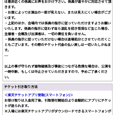
は是非近くの係員にお声をおかけ下さい。係員が速やかに対応させて頂
きます。
・お席によっては演出の一部が見えない、または見えにくい場合がござ
います。
・上記のほか、会場内では係員の指示に従っていただけますようお願い
いたします。係員の指示に従わず自ら混乱を招き怪我など生じた場合、
主催者・会館及び出演者は、一切の責任を負いません。
・係員の指示に従っていただけない場合は退場処分とさせていただくこ
ともございます。その際のチケット代金の払い戻しは一切いたしかねま
す。
---
以上の事が守られず器物破損及び事故につながる危険な場合は、公演を
一時中断、もしくは中止させていただきますので、予めご了承くださ
い。
チケット引き取り方法
＜楽天チケットアプリ受取(スマートフォン)＞
お受け取りは入金完了後、引取受付開始日より自動的にアプリにチケッ
トが送られます。
※入場には楽天チケットアプリがダウンロードできるスマートフォンが