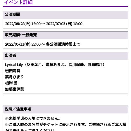
イベント詳細
公演期間
2022/06/28(火) 19:00 〜 2022/07/03 (日) 18:00
販売期間: 一般発売
2022/05/11(水) 22:00 〜 各公演開演時間まで
出演者
Lyrical Lily（反田葉月、進藤あまね、深川瑠華、渡瀬結月）
岩田陽葵
葉月ひまり
根岸 愛
加藤里保菜
説明／注意事項
※未就学児の入場はできません。
※ご購入時のお名前がチケットに表示されます。ご来場されるご本人様
がお申込み・ご購入ください。