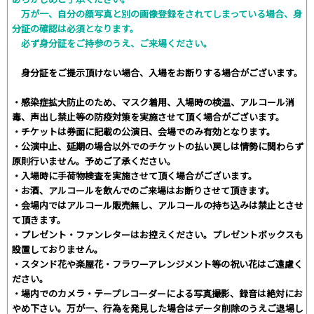
万が一、自分の顔写真と別の画像登録をされてしまっている場合、身
分証の確認は必須となります。
必ず身分証をご持参のうえ、ご来場ください。
身分証をご提示頂けない場合、入場をお断りする場合がございます。
・感染症拡大防止のため、マスク着用、入場時の検温、アルコール消
毒、声出し禁止等の防疫対策を実施させて頂く場合がございます。
・チケットは券面に記載の公演日、会場でのみ有効となります。
・公演中止、延期の場合以外でのチケットの払い戻しは情勢に関わらず
原則行いません。予めご了承ください。
・入場時に手荷物検査を実施させて頂く場合がございます。
・お酒、アルコールを飲んでのご来場はお断りさせて頂きます。
・会場内ではアルコール販売無し、アルコールの持ち込みは禁止とさせ
て頂きます。
・プレゼント・ファンレターはお控えください。プレゼントボックスも
設置しておりません。
・スタンド花や楽屋花・フラワーアレンジメント等の祝い花はご遠慮く
ださい。
・場内でのカメラ・テープレコーダーによる写真撮影、録音は絶対にお
やめ下さい。万が一、行為を発見した場合はデータ削除のうえご退場し