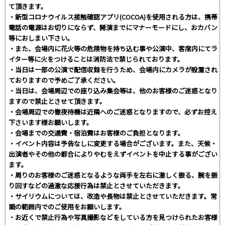
て頂きます。
・新型コロナウイルス接触確認アプリ(COCOA)を使用される方は、携帯
電話の電源はお切りにならず、開演までにマナーモードにし、おカバン
等におしまい下さい。
・また、会場内に花火等の危険物を持ち込む事や公演中、客席内にてラ
イター等に火をつけることは消防法で禁じられております。
・当日は一部の公演で配信収録を行うため、会場内にカメラが設置され
ておりますので予めご了承ください。
・当日は、会場周辺での座り込み集会等は、他のお客様のご迷惑となり
ますので禁止とさせて頂きます。
・会場周辺での徹夜待機は近隣へのご迷惑となりますので、必ずお控え
下さいます様お願いします。
・会場までの交通費・宿泊費はお客様のご負担となります。
・イベント内容は予告なしに変更する場合がございます。また、天候・
出演者やその他の都合によりやむをえずイベントを中止する事がござい
ます。
・周りのお客様のご迷惑となるような両手を左右に激しく振る、腕を振
り回すなどの過激な応援行為は禁止とさせていただきます。
・サイリウムについては、改造や長物は禁止とさせていただきます。常
識の範囲内でのご使用をお願いします。
・お近くで禁止行為や写真撮影などをしている方を見つけられたお客様