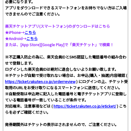
必要になります。
アプリをダウンロードできるスマートフォンをお持ちでない方はご入場
できませんのでご注意ください。
楽天チケットアプリ(スマートフォン)のダウンロードはこちら
★iPhone→
こちら
★Android→
こちら
または、[App Store][Google Play]で「楽天チケット」で検索！
※不正購入防止の為に、楽天会員IDとSMS認証した電話番号の組み合わ
せで登録します。
ログインした楽天会員IDは絶対に退会しないようお願い致します。
※チケットが自動で受け取れない場合は、お申込(購入・抽選)内容確認 (
https://ticket.rakuten.co.jp/orderreview
) にログインの上、チケット受
取用のURLをお受け取りになるスマートフォンに送信してください。
※自動受取は申込時に記入した電話番号と電子チケットアプリに登録し
ている電話番号が一致していることが条件です。
対応端末、注意事項などは (
https://ticket.rakuten.co.jp/eticket/
) こち
らを必ずご確認ください。
発券期間外はチケットの表示はされませんので、ご注意ください。