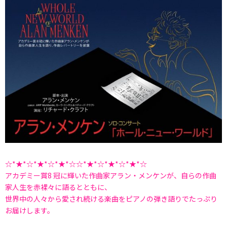
☆*★*☆*★*☆*★*☆☆*★*☆*★*☆*★*☆
アカデミー賞8 冠に輝いた作曲家アラン・メンケンが、自らの作曲
家人生を赤裸々に語るとともに、
世界中の人々から愛され続ける楽曲をピアノの弾き語りでたっぷり
お届けします。