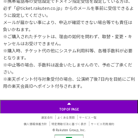
※携帯電話等の受信設定でドメイン指定受信を設定している方は、
必ず「@ticket.rakuten.co.jp」からのメールを事前に受信できるよ
うに設定してください。
メールが届かない事により、申込が確認できない場合等でも責任は
負いかねます。
※ご購入されたチケットは、理由の如何を問わず、取替・変更・キ
ャンセルはお受けできません。
※購入時、チケット代の他にシステム利用料等、各種手数料が必要
となります。
※中止等の場合、手数料は返金いたしませんので、予めご了承くだ
さい。
※楽天ポイント付与対象受付の場合、公演終了後7日内を目処にご利
用の楽天会員IDへポイント付与されます。
TOP OF PAGE
運営会社
よくある質問
サービス一覧
個人情報保護方針
特定商取引法に基づく表示
サービス利用規約
© Rakuten Group, Inc.