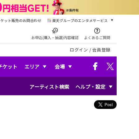
チケット販売のお問合わせ
楽天グループのエンタメサービス
チケット
楽天チケット
お申込(購入・抽選)内容確認
よくあるご質問
本/ゲーム/CD/DVD
ログイン
/
会員登録
楽天ブックス
電子書籍
楽天Kobo
チケット
エリア
会場
雑誌読み放題
楽天マガジン
アーティスト検索
ヘルプ・設定
音楽配信
楽天ミュージック
動画配信
楽天TV
動画配信ガイド
Rakuten PLAY
無料テレビ
Rチャンネル