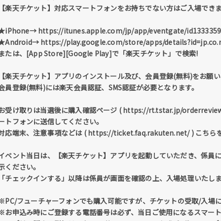
【楽天チケット】対応スマートフォンをお持ちでない方はご入場でき
★iPhone→ https://itunes.apple.com/jp/app/eventgate/id133335
★Android→ https://play.google.com/store/apps/details?id=jp.co.
または、[App Store][Google Play]で「楽天チケット」で検索!
【楽天チケット】アプリのインストール及び、会員登録(無料)をお願
会員登録(無料)には楽天会員認証、SMS認証が必要となります。
お受け取りは当選後に購入確認ページ ( https://rt.tstar.jp/order
ートフォンに送信してください。
対応端末、注意事項などは ( https://ticket.faq.rakuten.net
イベント当日は、【楽天チケット】アプリを起動していただき、係員
示ください。
「チェックインする」以降は係員が画面を確認の上、入場処理いたし
※PC/フューチャーフォンでも購入可能ですが、チケットの受取/入場
※お申込み時にご登録する電話番号は必ず、当日ご使用になるスマー