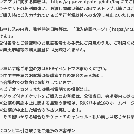
※アプリに関する詳細は、 https://app.eventgate.jp/info/faq
※チケットの転送間違い、お渡し間違い等に起因するトラブル等には
ご購入時にご入力されているご同行者様以外へのお渡し禁止といたし
お申し込み内容、発券開始日時等は、「購入確認ページ」( https://rt.tstar
けます。
受付番号とご登録時のお電話番号をお手元にご用意のうえ、ご利用く
※楽天市場等の購入履歴には反映されません。
※車いす席ご希望の方はRKKイベントでお求めください。
※中学生未満のお客様は保護者同伴の場合のみ入場可。
※会場内での飲食はお断りしています。
※ビデオ・カメラまたは携帯電話での撮影禁止。
※グッズ付きチケットをご購入のお客様は、公演当日、会場案内に従
※公演の実施中止に関する最新の情報は、RKK熊本放送のホームペー
※公演が中止した場合のみ払い戻しします。
その他いかなる場合もチケットのキャンセル・払い戻しは応じかね
＜コンビニ引き取りをご選択のお客様＞