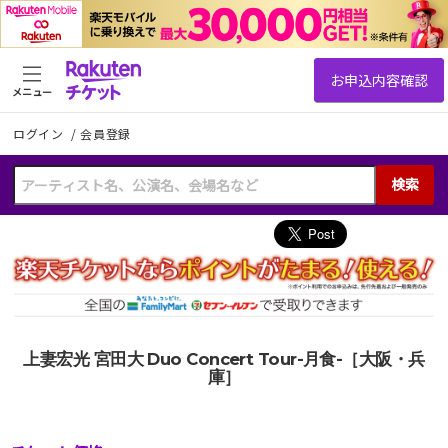
メニュー
ログイン
/
会員登録
検索
上妻宏光 宮田大 Duo Concert Tour-月食-［大阪・兵
庫］