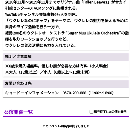
2018年11月～2019年11月までオリジナル曲「Fallen Leaves」がサカイ
引越センターのTVCMソングに抜擢される。
YouTubeチャンネル登録者数6万人を到達。
「ウクレレなのにポップ」をテーマに、ウクレレの魅力を伝えるために
自身のライブ活動を行う一方で、
総勢200名のウクレレオーケストラ “Sugar Muu Ukulele Orchestra‘’の指
揮を取りワークショップを行うなど、
ウクレレの普及活動にも力を入れている。
説明／注意事項
※6歳未満入場無料。但しお席が必要な方は有料（小人料金）
※大人（12歳以上）／小人（6歳以上～12歳未満）
お問い合わせ先
キョードーインフォメーション 0570-200-888（11:00～18:00）
公演開催一覧
販売終了した公演も表示
このイベントの販売は終了しました