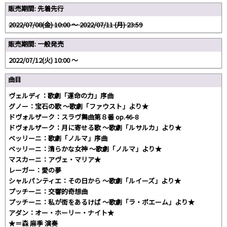
販売期間: 先着先行
2022/07/08(金) 10:00 〜 2022/07/11 (月) 23:59
販売期間: 一般発売
2022/07/12(火) 10:00 〜
曲目
ヴェルディ：歌劇「運命の力」序曲
グノー：宝石の歌 ～歌劇「ファウスト」より★
ドヴォルザーク：スラヴ舞曲第８番 op.46-8
ドヴォルザーク：月に寄せる歌 ～歌劇「ルサルカ」より★
ベッリーニ：歌劇「ノルマ」序曲
ベッリーニ：清らかな女神 ～歌劇「ノルマ」より★
マスカーニ：アヴェ・マリア★
レーガー：愛の夢
シャルパンティエ：その日から ～歌劇「ルイーズ」より★
プッチーニ：交響的奇想曲
プッチーニ：私が街をあるけば ～歌劇「ラ・ボエーム」より★
アダン：オー・ホーリー・ナイト★
★＝森 麻季 演奏