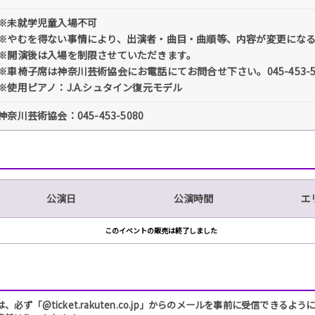
※未就学児童入場不可
※やむを得ない事情により、出演者・曲目・曲順等、内容が変更にな
※開演後は入場を制限させていただきます。
※車椅子席は神奈川芸術協会にお電話にてお問合せ下さい。045-453-5
※使用ピアノ：J.A.シュタイン復元モデル
神奈川芸術協会：045-453-5080
公演日
公演時間
エ
このイベントの販売は終了しました
「@ticket.rakuten.co.jp」からのメールを事前に受信できるよ