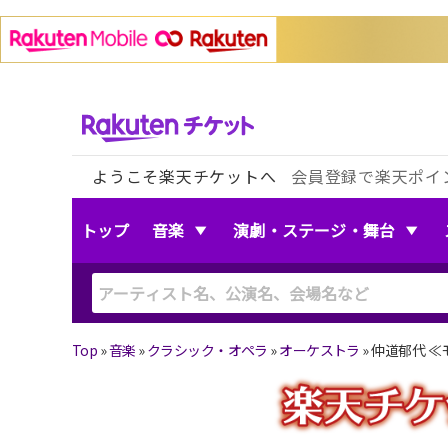
ようこそ楽天チケットへ
会員登録で楽天ポイ
トップ
音楽
演劇・ステージ・舞台
Top
»
音楽
»
クラシック・オペラ
»
オーケストラ
»
仲道郁代 