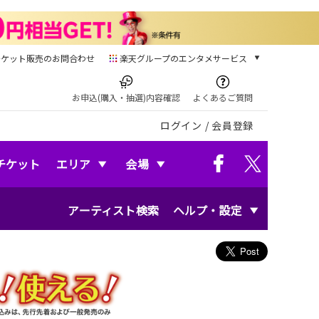
チケット販売のお問合わせ
楽天グループのエンタメサービス
チケット
楽天チケット
お申込(購入・抽選)内容確認
よくあるご質問
本/ゲーム/CD/DVD
ログイン
/
会員登録
楽天ブックス
電子書籍
楽天Kobo
チケット
エリア
会場
雑誌読み放題
楽天マガジン
アーティスト検索
ヘルプ・設定
音楽配信
楽天ミュージック
動画配信
楽天TV
動画配信ガイド
Rakuten PLAY
無料テレビ