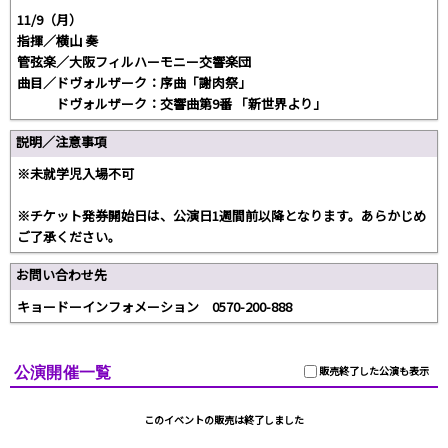
11/9（月）
指揮／横山 奏
管弦楽／大阪フィルハーモニー交響楽団
曲目／ドヴォルザーク：序曲「謝肉祭」
ドヴォルザーク：交響曲第9番 「新世界より」
説明／注意事項
※未就学児入場不可
※チケット発券開始日は、公演日1週間前以降となります。あらかじめ
ご了承ください。
お問い合わせ先
キョードーインフォメーション 0570-200-888
公演開催一覧
販売終了した公演も表示
このイベントの販売は終了しました