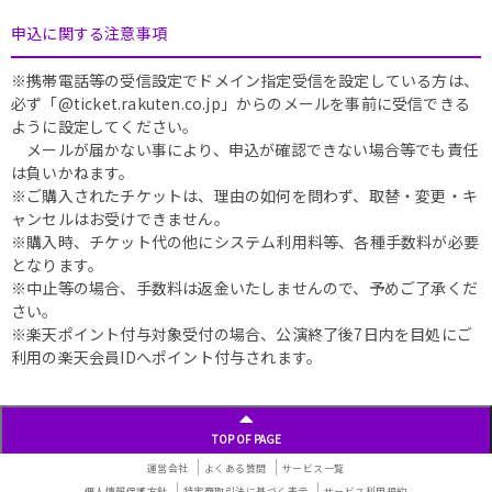
申込に関する注意事項
※携帯電話等の受信設定でドメイン指定受信を設定している方は、
必ず「@ticket.rakuten.co.jp」からのメールを事前に受信できる
ように設定してください。
メールが届かない事により、申込が確認できない場合等でも責任
は負いかねます。
※ご購入されたチケットは、理由の如何を問わず、取替・変更・キ
ャンセルはお受けできません。
※購入時、チケット代の他にシステム利用料等、各種手数料が必要
となります。
※中止等の場合、手数料は返金いたしませんので、予めご了承くだ
さい。
※楽天ポイント付与対象受付の場合、公演終了後7日内を目処にご
利用の楽天会員IDへポイント付与されます。
TOP OF PAGE
運営会社
よくある質問
サービス一覧
個人情報保護方針
特定商取引法に基づく表示
サービス利用規約