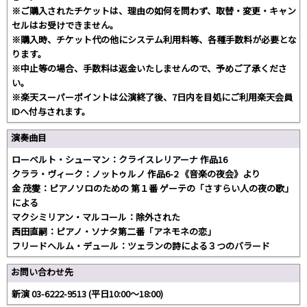
※ご購入されたチケットは、理由の如何を問わず、取替・変更・キャン
セルはお受けできません。
※購入時、チケット代の他にシステム利用料等、各種手数料が必要とな
ります。
※中止等の場合、手数料は返金いたしませんので、予めご了承くださ
い。
※楽天スーパーポイントは公演終了後、7日内を目処にご利用楽天会員
IDへ付与されます。
演奏曲目
ローベルト・シューマン：クライスレリアーナ 作品16
クララ・ヴィーク：ノットゥルノ 作品6-2 《音楽の夜会》より
金 茂燮：ピアノソロのための 第１番 ゲーテの「さすらい人の夜の歌」
による
マクシミリアン・マルコール：除外された
西田直嗣：ピアノ・ソナタ第二番「アネモネの恋」
フリードヘルム・デュール：ツェランの詩による３つのバラード
お問い合わせ先
新演 03-6222-9513 (平日10:00～18:00)