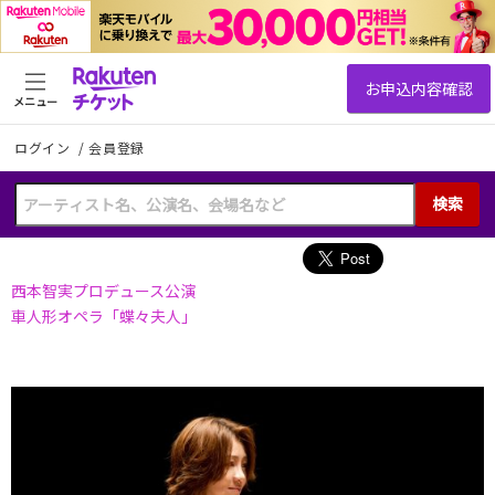
メニュー
ログイン
/
会員登録
検索
西本智実プロデュース公演
車人形オペラ「蝶々夫人」