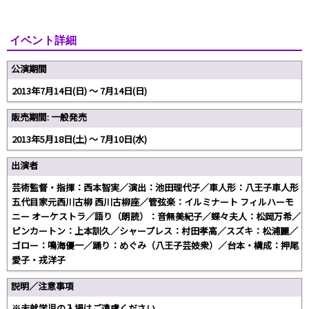
イベント詳細
公演期間
2013年7月14日(日) 〜 7月14日(日)
販売期間: 一般発売
2013年5月18日(土) 〜 7月10日(水)
出演者
芸術監督・指揮：西本智実／演出：池田理代子／車人形：八王子車人形
五代目家元西川古柳 西川古柳座／管弦楽：イルミナート フィルハーモ
ニー オーケストラ／語り（朗読）：音無美紀子／蝶々夫人：松岡万希／
ピンカートン：上本訓久／シャープレス：村田孝高／スズキ：松浦麗／
ゴロー：鳴海優一／踊り：めぐみ（八王子芸妓衆）／台本・構成：押尾
愛子・戎洋子
説明／注意事項
※未就学児の入場はご遠慮ください。