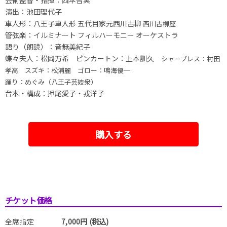
芸術監督・指揮：西本智実
演出：池田理代子
車人形：八王子車人形 五代目家元西川古柳
西川古柳座
管弦楽：イルミナート フィルハーモニー オーケストラ
語り（朗読）：音無美紀子
蝶々夫人：松岡万希 ピンカートン：上本訓久
シャープレス：村田
孝高 スズキ：松浦麗
ゴロー：鳴海優一
踊り：めぐみ（八王子芸妓衆）
台本・構成：押尾愛子・戎洋子
購入する
チケット価格
全席指定
7,000円 (税込)