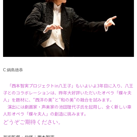
C:鍋島徳恭
「西本智実プロジェクトin八王子」もいよいよ3年目に入り、八王
子とのコラボレーションは、昨年大好評いただいたオペラ「蝶々夫
人」を題材に、“西洋の美”と“和の美”の融合を試みます。
演出には劇画家・声楽家の池田理代子氏を起用し、全く新しい車
人形オペラ「蝶々夫人」の創造に挑みます。
どうぞご期待ください。