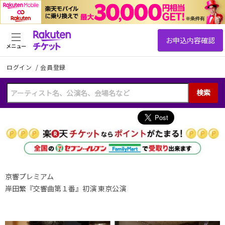
メニュー
ログイン
/
会員登録
検索
京響プレミアム
岸田繁『交響曲第１番』初演 東京公演