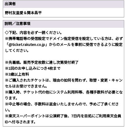
出演者
野村友里愛＆関本昌平
説明／注意事項
◇下記、内容を必ず一読ください。
※携帯電話等の受信設定でドメイン指定受信を設定している方は、必ず
「@ticket.rakuten.co.jp」からのメールを事前に受信できるように設定
してください。
※先着順。販売予定枚数に達し次第受付終了
※1回のお申し込みにつき4枚まで
※3歳以上有料
※ご購入されたチケットは、理由の如何を問わず、取替・変更・キャン
セルはお受けできません。
※購入時、チケット代の他にシステム利用料等、各種手数料が必要とな
ります。
※中止等の場合、手数料は返金いたしませんので、予めご了承くださ
い。
※楽天スーパーポイントは公演終了後、7日内を目処にご利用楽天会員
IDへ付与されます。