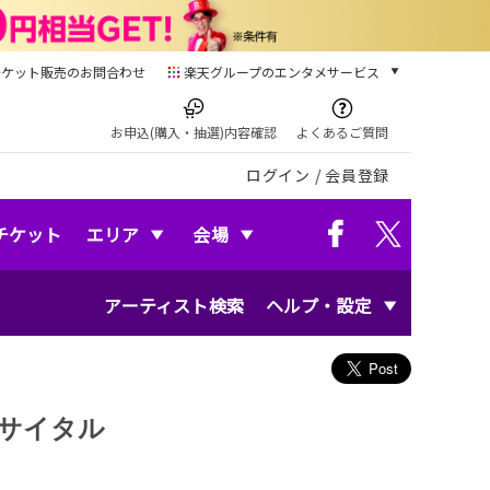
チケット販売のお問合わせ
楽天グループのエンタメサービス
チケット
楽天チケット
お申込(購入・抽選)内容確認
よくあるご質問
本/ゲーム/CD/DVD
ログイン
/
会員登録
楽天ブックス
電子書籍
楽天Kobo
チケット
エリア
会場
雑誌読み放題
楽天マガジン
アーティスト検索
ヘルプ・設定
音楽配信
楽天ミュージック
動画配信
楽天TV
動画配信ガイド
リサイタル
Rakuten PLAY
無料テレビ
Rチャンネル