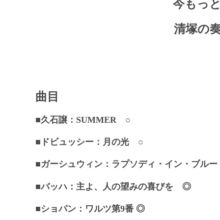
今もっ
清塚の
曲目
■
久石譲：
SUMMER
○
■
ドビュッシー：
月の光
○
■
ガーシュウィン：
ラプソディ・イン・ブル
■
バッハ：
主よ、人の望みの喜びを
◎
■
ショパン：
ワルツ第9番
◎