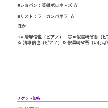
■
ショパン：
英雄ポロネ－ズ
☆
■
リスト：
ラ・カンパネラ
☆
ほか
○＝
清塚信也（ピアノ） ◎＝
假屋崎省吾（ピ
☆
清塚信也（ピアノ）＆ 假屋崎省吾（いけば
チケット価格