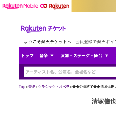
ようこそ楽天チケットへ
会員登録で楽天ポイ
トップ
音楽
演劇・ステージ・舞台
Top
»
音楽
»
クラシック・オペラ
»
◆◆公演終了◆◆清塚信也 
清塚信也