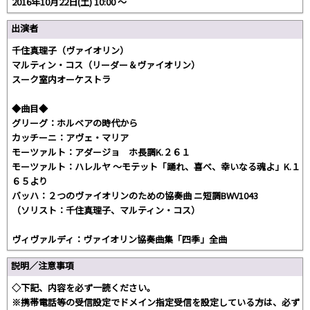
2016年10月22日(土) 10:00 〜
出演者
千住真理子（ヴァイオリン）
マルティン・コス（リーダー＆ヴァイオリン）
スーク室内オーケストラ
◆曲目◆
グリーグ：ホルベアの時代から
カッチーニ：アヴェ・マリア
モーツァルト：アダージョ ホ長調K.２６１
モーツァルト：ハレルヤ ～モテット「踊れ、喜べ、幸いなる魂よ」K.１
６５より
バッハ：２つのヴァイオリンのための協奏曲 ニ短調BWV1043
（ソリスト：千住真理子、マルティン・コス）
ヴィヴァルディ：ヴァイオリン協奏曲集「四季」全曲
説明／注意事項
◇下記、内容を必ず一読ください。
※携帯電話等の受信設定でドメイン指定受信を設定している方は、必ず