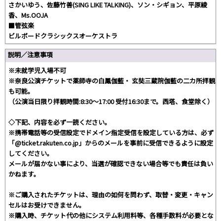
さかいゆう、佐藤竹善(SING LIKE TALKING)、ソン・シギョン、平原綾
香、Ms.OOJA
■管弦楽
ビルボードクラシックスオーケストラ
説明／注意事項
※未就学児入場不可
※奈良公演チケットで薬師寺の白鳳伽藍・ 玄奘三蔵院伽藍の二カ所拝観
も可能。
（公演当日限り拝観時間:8:30～17:00 受付16:30まで。西塔、食堂除く）
◇下記、内容を必ず一読ください。
※携帯電話等の受信設定でドメイン指定受信を設定している方は、必ず
「@ticket.rakuten.co.jp」からのメールを事前に受信できるように設定
してください。
メールが届かない事により、当選が確認できない場合等でも責任は負い
かねます。
※ご購入されたチケットは、理由の如何を問わず、取替・変更・キャン
セルはお受けできません。
※購入時、チケット代の他にシステム利用料等、各種手数料が必要とな