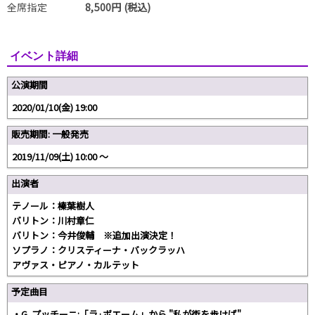
全席指定
8,500円 (税込)
イベント詳細
公演期間
2020/01/10(金) 19:00
販売期間: 一般発売
2019/11/09(土) 10:00 〜
出演者
テノール：榛葉樹人
バリトン：川村章仁
バリトン：今井俊輔 ※追加出演決定！
ソプラノ：クリスティーナ・バックラッハ
アヴァス・ピアノ・カルテット
予定曲目
・G. プッチーニ:「ラ·ボエーム」から "私が街を歩けば"、