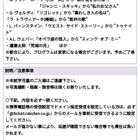
「ジャンニ・スキッキ」から“私のお父さん”
・G. ヴェルディ:「リゴレット」から “慕わしき人の名は”、
「ラ·トラヴィアータ(椿姫)」から “乾杯の歌”
・L. バーンスタイン: 「ウエスト·サイド·ストーリー」から "トゥナイ
ト"
・A.L. ウェバー:「オペラ座の怪人」から "スィンク·オブ·ミー"
・瀧廉太郎:「荒城の月」 ほか
※都合により、プログラムは変更になる場合がございます。予めご了承
下さい。
説明／注意事項
※未就学児童のご入場はご遠慮下さい。
※写真撮影・録画・録音等は固くお断りいたします。
◇下記、内容を必ず一読ください。
※携帯電話等の受信設定でドメイン指定受信を設定している方は、必ず
「@ticket.rakuten.co.jp」からのメールを事前に受信できるように設定
してください。
メールが届かない事により、当選が確認できない場合等でも責任は負い
かねます。