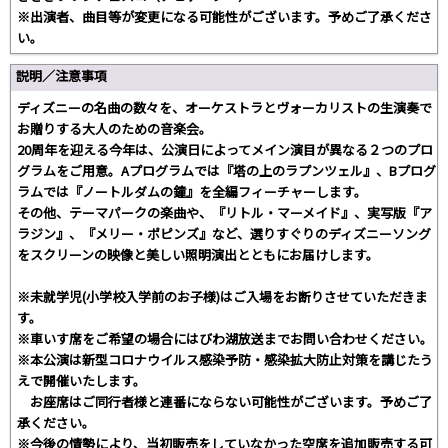
※出演者、曲目等が変更になる可能性がございます。予めご了承くださ
い。
説明／注意事項
ディズニーの名曲の数々を、オーケストラとヴォーカリストの生演奏で
お贈りする大人のための音楽会。
20周年を迎える今年は、公演日によってメイン演目が異なる２つのプロ
グラムをご用意。Aプログラムでは『塔の上のラプンツェル』、Bプログ
ラムでは『ノートルダムの鐘』を全編フィーチャーします。
その他、テーマパークの楽曲や、『リトル・マーメイド』、実写版『ア
ラジン』、『メリー・ポピンズ』など、選りすぐりのディズニーソング
をスクリーンの映像と美しい照明演出とともにお届けします。
※未就学児(小学校入学前のお子様)はご入場をお断りさせていただきま
す。
※車いす席をご希望の場合にはびわ湖放送までお問い合わせください。
※本公演は新型コロナウイルス感染予防・感染拡大防止対策を講じたう
えで開催いたします。
お座席はご同行者様と連番にならない可能性がございます。予めご了
承ください。
※今後の情勢により、当初販売をしていなかった空席を追加販売する可