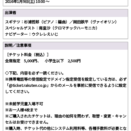
2016年1月9日(土) 10:00 〜
出演者
スギテツ：杉浦哲郎（ピアノ：編曲）／岡田鉄平（ヴァイオリン）
スペシャルゲスト：南里沙（クロマチックハーモニカ）
ナビゲーター：ウクレレえいじ
説明／注意事項
［チケット料金（税込）］
全席指定 5,000円、 小学生以下 2,500円
◇下記、内容を必ず一読ください。
※携帯電話等の受信設定でドメイン指定受信を設定している方は、必ず
「@ticket.rakuten.co.jp」からのメールを事前に受信できるように設定
してください。
※未就学児童入場不可
※お一人様4枚まで
※ご購入されたチケットは、理由の如何を問わず、取替・変更・キャン
セルはお受けできません。
※購入時、チケット代の他にシステム利用料等、各種手数料が必要とな