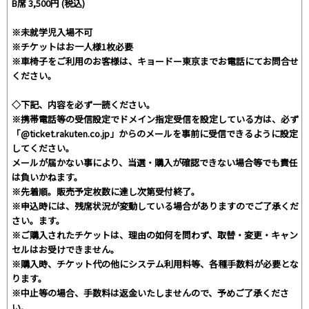
B席 3,500円 (税込)
※未就学児入場不可
※チケットはお一人様1枚必要
※車椅子をご利用のお客様は、キョードー東京までお電話にてお問合せ
ください。
◇下記、内容を必ず一読ください。
※携帯電話等の受信設定でドメイン指定受信を設定している方は、必ず
「@ticket.rakuten.co.jp」からのメールを事前に受信できるように設定
してください。
メールが届かない事により、当選・購入が確認できない場合等でも責任
は負いかねます。
※先着順。販売予定枚数に達し次第受付終了。
※申込時には、残席状況が変動している場合がありますのでご了承くだ
さい。ます。
※ご購入されたチケットは、理由の如何を問わず、取替・変更・キャン
セルはお受けできません。
※購入時、チケット代の他にシステム利用料等、各種手数料が必要とな
ります。
※中止等の場合、手数料は返金いたしませんので、予めご了承くださ
い。